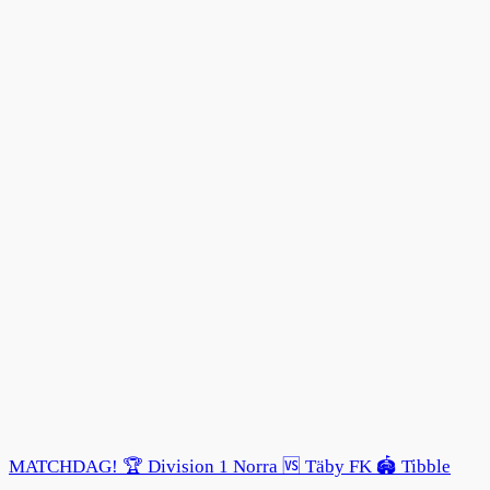
MATCHDAG! 🏆 Division 1 Norra 🆚 Täby FK 🏟️ Tibble