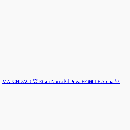
MATCHDAG! 🏆 Ettan Norra 🆚 Piteå FF 🏟️ LF Arena ⏰