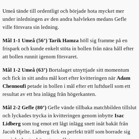
Umeå tände till ordentligt och började hota mycket mer
under inledningen av den andra halvleken medans Gefle
ville försvara sin ledning.
Mål 1-1 Umeå (56’) Tarik Hamza
höll sig framme på en
frispark och kunde enkelt stöta in bollen från nära håll efter
att bollen runnit igenom försvaret.
Mål 1-2 Umeå (63’)
Bortalaget utnyttjade sitt momentum
och fick in sitt andra mål kort efter kvitteringen när
Adam
Chennoufi
petade in bollen i mål efter ett luftduell som ett
resultat av ett bra inlägg från högerkanten.
Mål 2-2 Gefle (80’)
Gefle vände tillbaka matchbilden tillslut
och lyckades trycka in kvitteringen genom inbytte
Isac
Lidberg
som tog emot ett lågt inlägg snett inåt bakåt från
Jacob Hjelte. Lidberg fick en perfekt träff som borrade sig