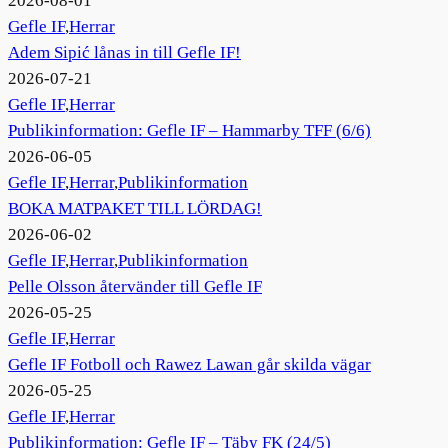
2026-08-01
Gefle IF
,
Herrar
Adem Sipić lånas in till Gefle IF!
2026-07-21
Gefle IF
,
Herrar
Publikinformation: Gefle IF – Hammarby TFF (6/6)
2026-06-05
Gefle IF
,
Herrar
,
Publikinformation
BOKA MATPAKET TILL LÖRDAG!
2026-06-02
Gefle IF
,
Herrar
,
Publikinformation
Pelle Olsson återvänder till Gefle IF
2026-05-25
Gefle IF
,
Herrar
Gefle IF Fotboll och Rawez Lawan går skilda vägar
2026-05-25
Gefle IF
,
Herrar
Publikinformation: Gefle IF – Täby FK (24/5)