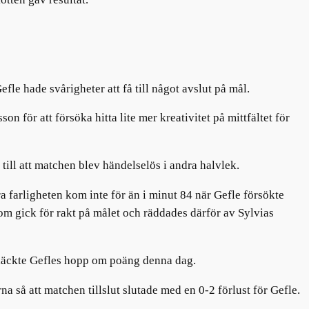
Gefle
hade
svårigheter att få till något avslut på mål
.
 för att försöka hitta lite mer kreativitet på mittfältet för
ill att matchen blev händelselös i andra halvlek.
a farligheten kom inte för än i minut 84 när
Gefle försökte
om gick för rakt på målet
och räddades
därför
av Sylvias
släckte Gefles hopp om poäng denna dag.
na så att matchen tillslut slutade
med en
0-2
förlust för Gefle.