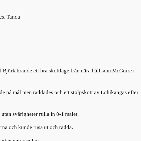
es
, Tanda
rl Björk
brände ett bra skottläge från nära håll som
McGuire
i
kade på mål men räddades och ett stolpskott av Lohikangas
efter
utan svårigheter rulla in
0-1
målet.
rna och
kunde rusa ut och rädda.
tten gav resultat.