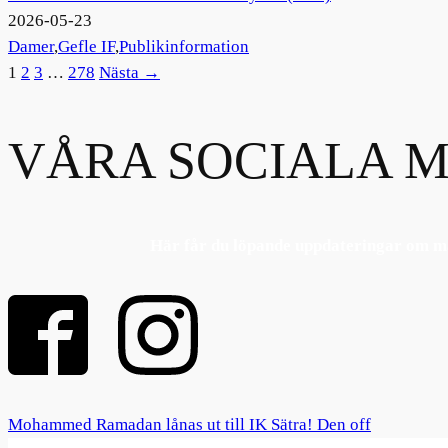
2026-05-23
Damer
,
Gefle IF
,
Publikinformation
1
2
3
…
278
Nästa →
VÅRA SOCIALA M
Här får du löpande uppdateringar om ma
Mohammed Ramadan lånas ut till IK Sätra! Den off