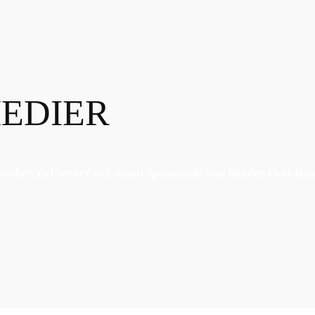
EDIER
tcher, nyförvärv och annat spännande som händer i vår fina