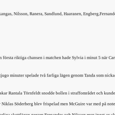
kangas
,
Nilsson
,
Ranera
, Sandlund,
Haaranen
,
Engberg
,
Fernand
n första riktiga chansen i matchen hade Sylvia
i minut 5
när Ca
ka tjugo minuter spelade två farliga lägen genom Tanda som nic
Oskar Rantala
Törnfeldt
snodde bollen i straffområdet och kunde 
r Niklas Söderberg blev frispelad men
McGuire
var med på note
farliga skottlägen genom Fernandes och Nilsson men inget av sko