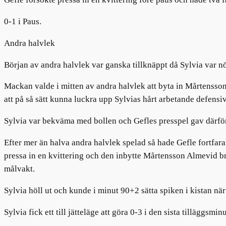
0-1
i Paus.
Andra halvlek
Början av andra halvlek var ganska tillknäppt då Sylvia var
Mackan valde i mitten av andra halvlek att byta in Mårtensso
att på så sätt kunna luckra upp Sylvias hårt arbetande defensiv
Sylvia var bekväma med bollen och Gefles
presspel
gav därför
E
fter mer än halva andra halvlek spelad så hade Gefle fortfar
pressa in en kvittering och
den inbytte Mårtensson
Almevid
br
målvakt.
Sylvia höll ut och kunde i minut 90+2 sätta spiken i kistan nä
Sylvia fick ett till jätteläge att göra
0-3
i den sista tilläggsmi