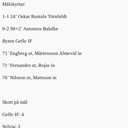
M
ålskytt
ar
:
1-1
24
’
Oskar Rantala
Törnfeldt
0
-
2
90+2’
Antonios
Bahdke
Byten Gefle
IF
71
’
Engberg
ut,
Mårtensson Almevid
in
71
’
Fernandes
ut,
Rojas
in
76
’ Nilsson ut, Mattsson in
Skott
på mål
Gefle IF:
4
Sylvia
:
3