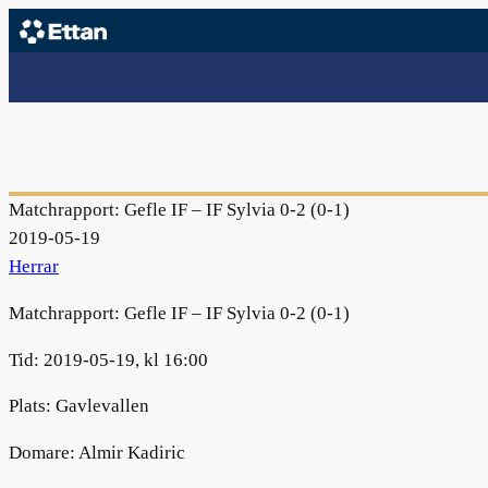
Matchrapport: Gefle IF – IF Sylvia 0-2 (0-1)
2019-05-19
Herrar
Matchrapport:
Gefle IF
– IF Sylvia
0
-
2
(
0
-
1
)
Tid:
2019-
0
5-
19
,
kl
1
6:00
Plats
:
Gavlevallen
Domare:
Almir
Kadiric