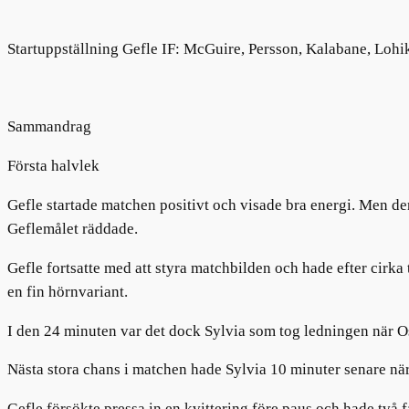
Startuppställning Gefle IF
:
Mc
G
uire
,
Persson,
Kalabane
,
Lohi
Sammandrag
Första halvlek
Gefle startade matchen positivt och visade bra energi. Men de
Geflemålet räddade.
Gefle fortsatte med att styra matchbilden och hade efter cir
en fin hörnvariant.
I den 24 minuten var det dock Sylvia som tog ledningen när 
Nästa stora chans i matchen hade Sylvia 10 minuter senare nä
Gefle
försökte pressa in en kvittering före paus och hade två 