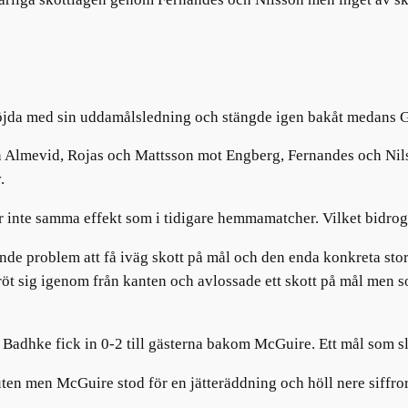
 nöjda med sin uddamålsledning och stängde igen bakåt medans 
n
Almevid
, Rojas och Mattsson mot Engberg, Fernandes och Nilsson
.
 inte samma effekt som i tidigare hemmamatcher. Vilket bidrog t
ande problem att få iväg skott på mål och den enda konkreta stor
öt sig igenom från kanten och avlossade ett skott på mål
men
s
r
Badhke
fick in
0-2
till gästerna bakom
McGuire
. Ett mål som 
nuten men
McGuire
stod för en jätteräddning och höll nere siffror