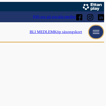
Följ oss på sociala medier
BLI MEDLEM
Köp säsongskort