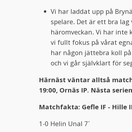
Vi har laddat upp på Brynä
spelare. Det är ett bra lag
häromveckan. Vi har inte k
vi fullt fokus på vårat eg
har någon jättebra koll på
och vi går självklart för s
Härnäst väntar alltså match
19:00, Ornäs IP. Nästa seri
Matchfakta: Gefle IF - Hille I
1-0 Helin Unal 7´