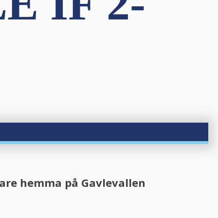
E IF 2-
ngare hemma på Gavlevallen