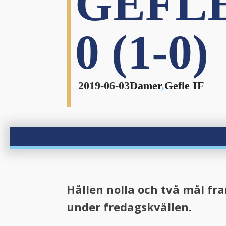
GEFLE 
0 (1-0)
bmenu
bmenu
2019-06-03
Damer
,
Gefle IF
Hållen nolla och två mål f
under fredagskvällen.