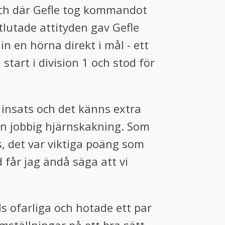
atch där Gefle tog kommandot
lutade attityden gav Gefle
in en hörna direkt i mål - ett
start i division 1 och stod för
a insats och det känns extra
 en jobbig hjärnskakning. Som
ss, det var viktiga poäng som
d får jag ändå säga att vi
lls ofarliga och hotade ett par