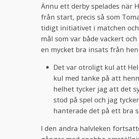
Ännu ett derby spelades när H
från start, precis så som Tom
tidigt initiativet i matchen oc
mål som var både vackert och vä
en mycket bra insats från henne
Det var otroligt kul att H
kul med tanke på att henne
helhet tycker jag att det s
stod på spel och jag tycker
hanterade det på ett bra s
I den andra halvleken fortsatte