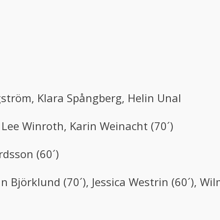
ström, Klara Spångberg, Helin Unal
 Lee Winroth, Karin Weinacht (70´)
rdsson (60´)
in Björklund (70´), Jessica Westrin (60´), W