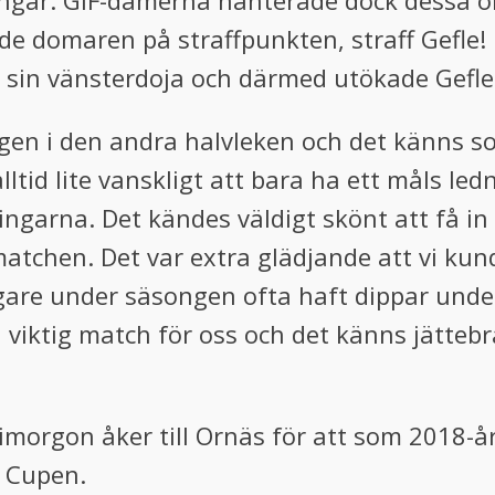
gar. GIF-damerna hanterade dock dessa om
de domaren på straffpunkten, straff Gefle
sin vänsterdoja och därmed utökade Gefles 
ingen i den andra halvleken och det känns so
ltid lite vanskligt att bara ha ett måls led
ingarna. Det kändes väldigt skönt att få in 
 matchen. Det var extra glädjande att vi ku
digare under säsongen ofta haft dippar und
 viktig match för oss och det känns jättebra
imorgon åker till Ornäs för att som 2018-
 Cupen.