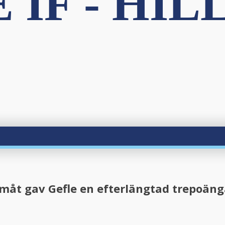
IF - HILL
ramåt gav Gefle en efterlängtad trepoä