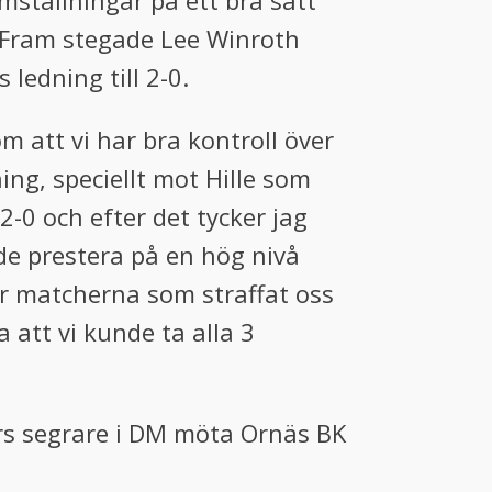
ställningar på ett bra sätt
! Fram stegade Lee Winroth
ledning till 2-0.
m att vi har bra kontroll över
ning, speciellt mot Hille som
2-0 och efter det tycker jag
nde prestera på en hög nivå
er matcherna som straffat oss
 att vi kunde ta alla 3
års segrare i DM möta Ornäs BK