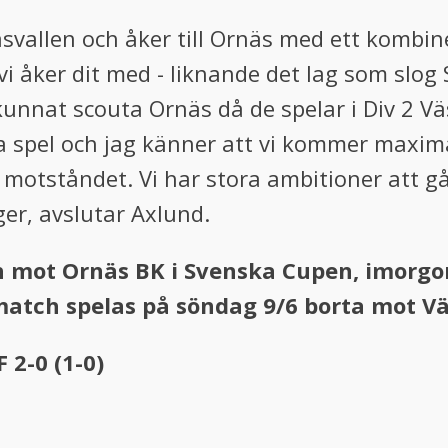
svallen och åker till Ornäs med ett kombin
 vi åker dit med - liknande det lag som slog
unnat scouta Ornäs då de spelar i Div 2 Väs
na spel och jag känner att vi kommer maxima
 motståndet. Vi har stora ambitioner att gå
eger, avslutar Axlund.
 mot Ornäs BK i Svenska Cupen, imorgon
ematch spelas på söndag 9/6 borta mot Vä
F 2-0 (1-0)