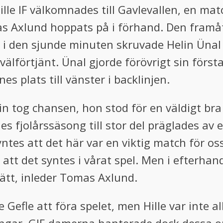
ille IF välkomnades till Gavlevallen, en m
as Axlund hoppats på i förhand. Den framåt
h i den sjunde minuten skruvade Helin Ünal 
lförtjänt. Ünal gjorde förövrigt sin första 
s plats till vänster i backlinjen.
elin tog chansen, hon stod för en väldigt br
s fjolårssäsong till stor del präglades av
yntes att det här var en viktig match för o
 att det syntes i vårat spel. Men i efterhan
ätt, inleder Tomas Axlund.
 Gefle att föra spelet, men Hille var inte a