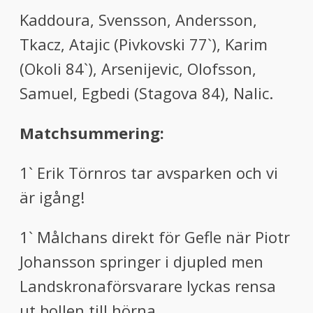
Kaddoura, Svensson, Andersson,
Tkacz, Atajic (Pivkovski 77`), Karim
(Okoli 84`), Arsenijevic, Olofsson,
Samuel, Egbedi (Stagova 84), Nalic.
Matchsummering:
1` Erik Törnros tar avsparken och vi
är igång!
1` Målchans direkt för Gefle när Piotr
Johansson springer i djupled men
Landskronaförsvarare lyckas rensa
ut bollen till hörna.