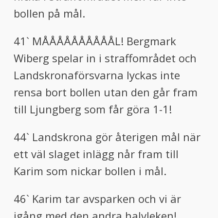
bollen på mål.
41` MÅÅÅÅÅÅÅÅÅÅL! Bergmark
Wiberg spelar in i straffområdet och
Landskronaförsvarna lyckas inte
rensa bort bollen utan den går fram
till Ljungberg som får göra 1-1!
44` Landskrona gör återigen mål när
ett väl slaget inlägg når fram till
Karim som nickar bollen i mål.
46` Karim tar avsparken och vi är
igång med den andra halvleken!