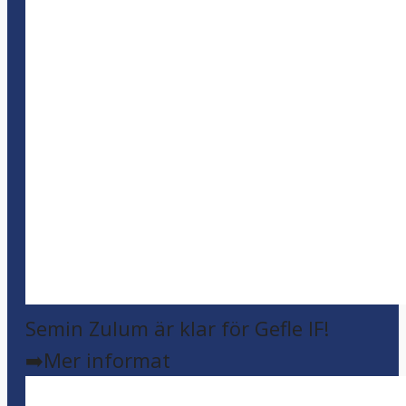
Semin Zulum är klar för Gefle IF!
➡️Mer informat