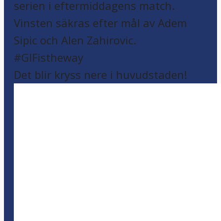
Det blir kryss nere i huvudstaden!