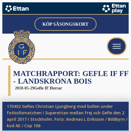
KÖP SÄSONGSKORT
menu
menu
menu
MATCHRAPPORT: GEFLE IF FF
- LANDSKRONA BOIS
2018-05-29
Gefle IF
,
Herrar
170402 Gefles Christian Ljungberg med bollen under
menu
fotbollsmatchen i Superettan mellan Frej och Gefle den 2
april 2017 i Stockholm. Foto: Andreas L Eriksson / Bildbyrn /
kod AE / Cop 106