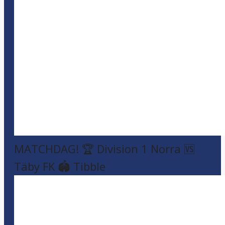
MATCHDAG! 🏆 Division 1 Norra 🆚
Täby FK 🏟️ Tibble