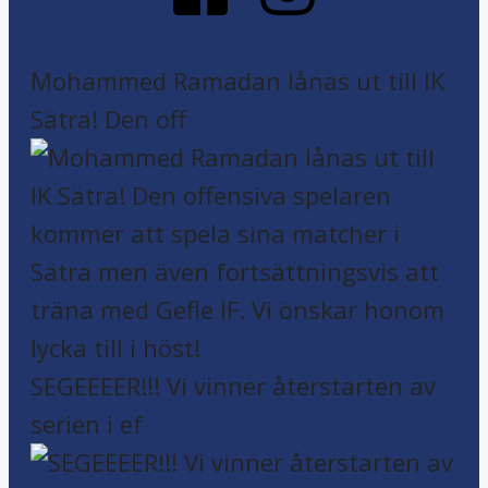
Mohammed Ramadan lånas ut till IK
Sätra! Den off
SEGEEEER!!! Vi vinner återstarten av
serien i ef