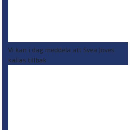
Vi kan i dag meddela att Svea Jöves
kallas tillbak