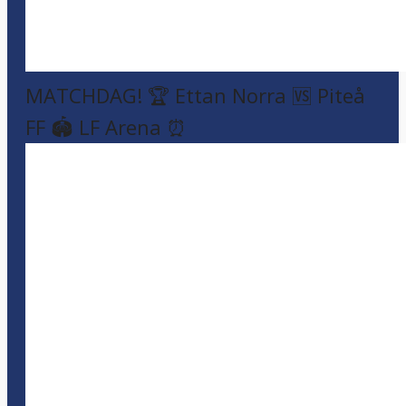
MATCHDAG! 🏆 Ettan Norra 🆚 Piteå
FF 🏟️ LF Arena ⏰