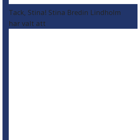
Tack, Stina! Stina Bredin Lindholm
har valt att