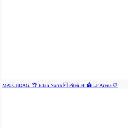
MATCHDAG! 🏆 Ettan Norra 🆚 Piteå FF 🏟️ LF Arena ⏰