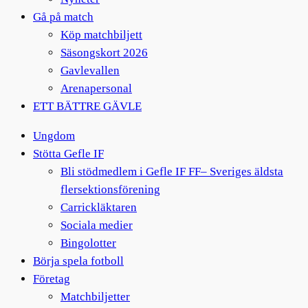
Gå på match
Köp matchbiljett
Säsongskort 2026
Gavlevallen
Arenapersonal
ETT BÄTTRE GÄVLE
Ungdom
Stötta Gefle IF
Bli stödmedlem i Gefle IF FF– Sveriges äldsta
flersektionsförening
Carrickläktaren
Sociala medier
Bingolotter
Börja spela fotboll
Företag
Matchbiljetter