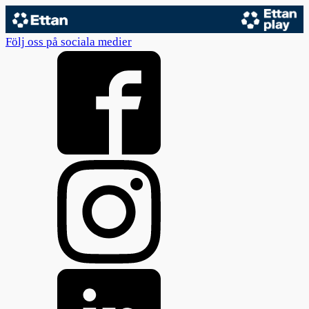
Följ oss på sociala medier