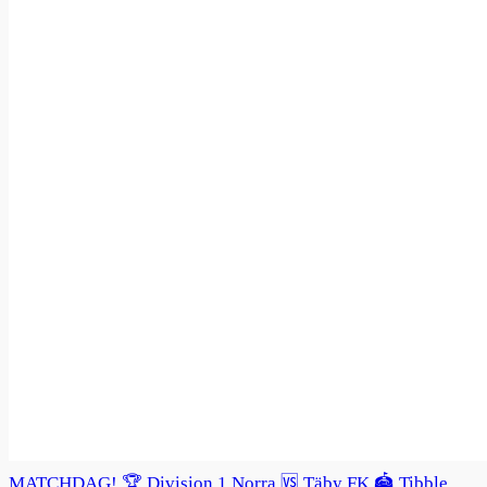
MATCHDAG! 🏆 Division 1 Norra 🆚 Täby FK 🏟️ Tibble