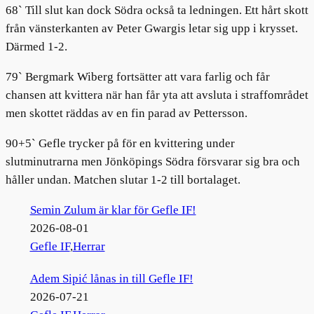
68` Till slut kan dock Södra också ta ledningen. Ett hårt skott
från vänsterkanten av Peter Gwargis letar sig upp i krysset.
Därmed 1-2.
79` Bergmark Wiberg fortsätter att vara farlig och får
chansen att kvittera när han får yta att avsluta i straffområdet
men skottet räddas av en fin parad av Pettersson.
90+5` Gefle trycker på för en kvittering under
slutminutrarna men Jönköpings Södra försvarar sig bra och
håller undan. Matchen slutar 1-2 till bortalaget.
Semin Zulum är klar för Gefle IF!
2026-08-01
Gefle IF
,
Herrar
Adem Sipić lånas in till Gefle IF!
2026-07-21