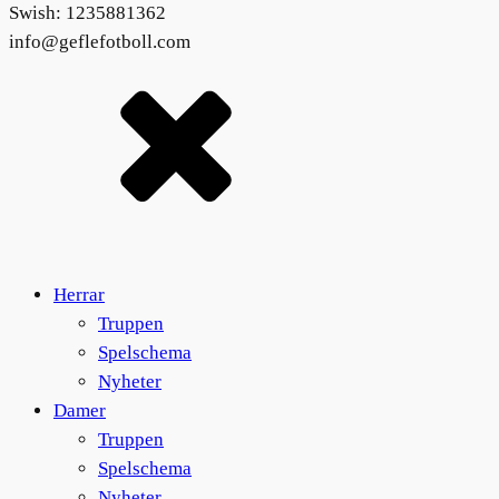
Swish: 1235881362
info@geflefotboll.com
Herrar
Truppen
Spelschema
Nyheter
Damer
Truppen
Spelschema
Nyheter