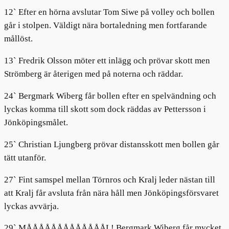
12` Efter en hörna avslutar Tom Siwe på volley och bollen
går i stolpen. Väldigt nära bortaledning men fortfarande
mållöst.
13` Fredrik Olsson möter ett inlägg och prövar skott men
Strömberg är återigen med på noterna och räddar.
24` Bergmark Wiberg får bollen efter en spelvändning och
lyckas komma till skott som dock räddas av Pettersson i
Jönköpingsmålet.
25` Christian Ljungberg prövar distansskott men bollen går
tätt utanför.
27` Fint samspel mellan Törnros och Kralj leder nästan till
att Kralj får avsluta från nära håll men Jönköpingsförsvaret
lyckas avvärja.
29` MÅÅÅÅÅÅÅÅÅÅÅÅÅL! Bergmark Wiberg får mycket