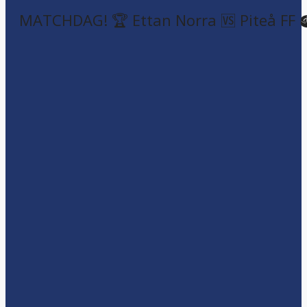
MATCHDAG! 🏆 Ettan Norra 🆚 Piteå FF 