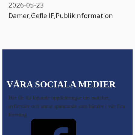
2026-05-23
Damer
,
Gefle IF
,
Publikinformation
VÅRA SOCIALA MEDIER
Här får du löpande uppdateringar om matcher,
nyförvärv och annat spännande som händer i vår fina
förening.