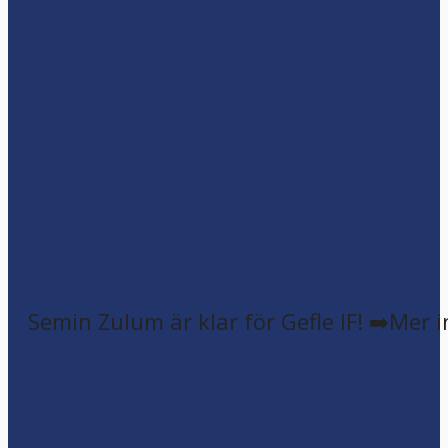
Semin Zulum är klar för Gefle IF! ➡️Mer 