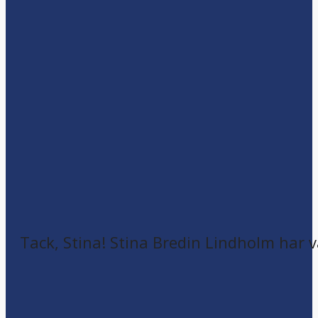
Tack, Stina! Stina Bredin Lindholm har v