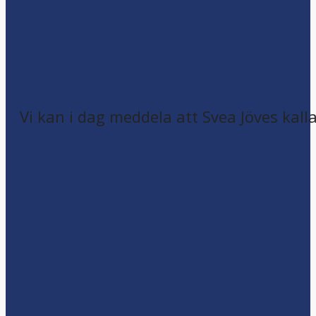
Vi kan i dag meddela att Svea Jöves kalla