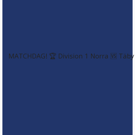
MATCHDAG! 🏆 Division 1 Norra 🆚 Täby F