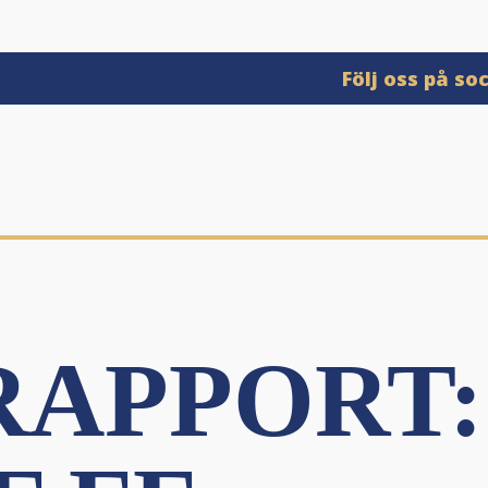
Följ oss på so
APPORT: