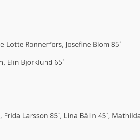
e-Lotte Ronnerfors, Josefine Blom 85´
n, Elin Björklund 65´
 Frida Larsson 85´, Lina Bälin 45´, Mathild