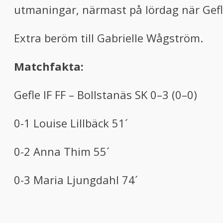
utmaningar, närmast på lördag när Gefle 
Extra beröm till Gabrielle Wågström.
Matchfakta:
Gefle IF FF – Bollstanäs SK 0–3 (0–0)
0-1 Louise Lillbäck 51´
0-2 Anna Thim 55´
0-3 Maria Ljungdahl 74´