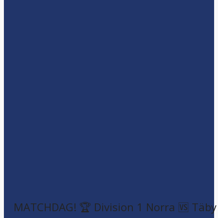
MATCHDAG! 🏆 Division 1 Norra 🆚 Täby F