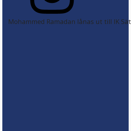
Mohammed Ramadan lånas ut till IK Sätr