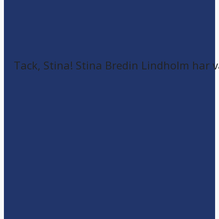
Tack, Stina! Stina Bredin Lindholm har v