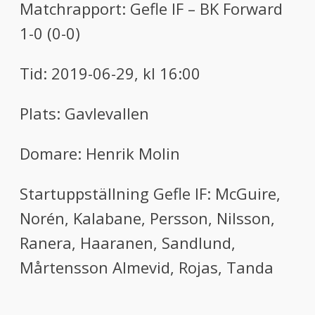
Matchrapport:
Gefle IF
–
BK Forward
1
-0
(
0
-0
)
Tid:
2019-
0
6-
29
,
kl
1
6
:00
Plats
:
Gavlevallen
Domare:
Henrik Molin
Startuppställning Gefle IF
:
Mc
G
uire
,
Norén
,
Kalabane
,
Persson
,
Nilsson
,
Ranera
,
Haaranen
,
Sandlund
,
Mårtensson
Almevid
,
Rojas
, Tanda