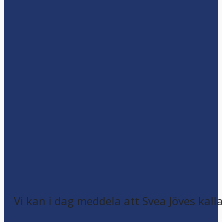
Vi kan i dag meddela att Svea Jöves kalla