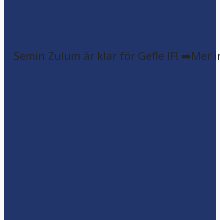
Semin Zulum är klar för Gefle IF! ➡️Mer 