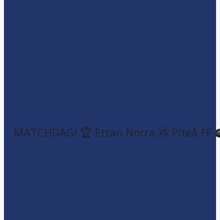
MATCHDAG! 🏆 Ettan Norra 🆚 Piteå FF 