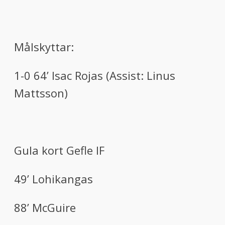
Målskyttar:
1-0 64’
Isac Rojas (Assist: Linus
Mattsson)
G
ula kort
Gefle
IF
49
’
Lohikangas
88
’
McGuire