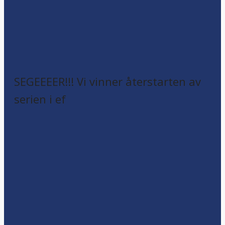
SEGEEEER!!! Vi vinner återstarten av
serien i ef