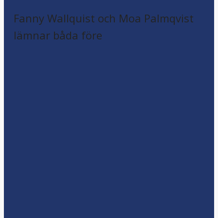
Fanny Wallquist och Moa Palmqvist
lämnar båda före