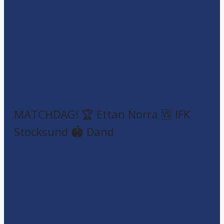
MATCHDAG! 🏆 Ettan Norra 🆚 IFK
Stocksund 🏟️ Dand