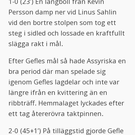
1-0 (23’)
En långboll från Kevin
Persson damp ner vid
Linus Sahlin
vid den bortre stolpen som tog ett
steg i sidled och lossade en kraftfullt
slägga rakt i mål.
Efter Gefles mål så hade Assyriska en
bra period där man spelade sig
igenom Gefles lagdelar och inte var
längre ifrån en kvittering än en
ribbträff. Hemmalaget lyckades efter
ett tag återerövra taktpinnen.
2-0 (45+1’)
På tilläggstid gjorde Gefle