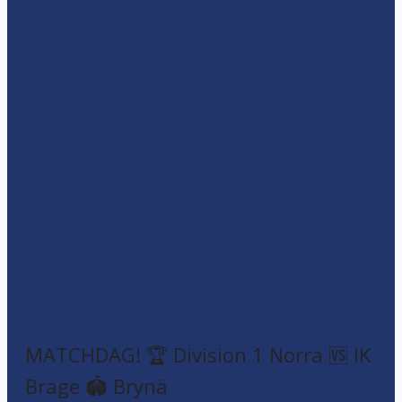
MATCHDAG! 🏆 Division 1 Norra 🆚 IK
Brage 🏟️ Brynä