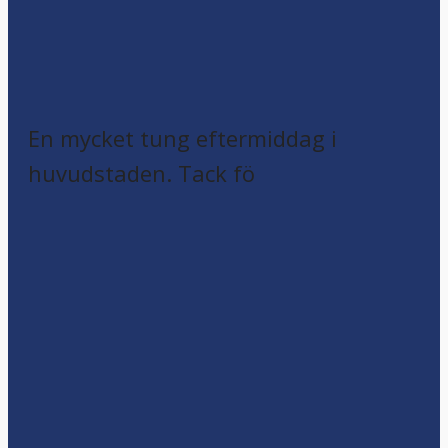
En mycket tung eftermiddag i
huvudstaden. Tack fö