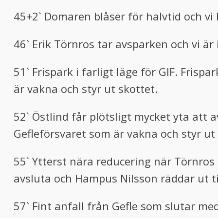
45+2` Domaren blåser för halvtid och v
46` Erik Törnros tar avsparken och vi är
51` Frispark i farligt läge för GIF. Fris
är vakna och styr ut skottet.
52` Östlind får plötsligt mycket yta att
Gefleförsvaret som är vakna och styr ut 
55` Ytterst nära reducering när Törnros n
avsluta och Hampus Nilsson räddar ut ti
57` Fint anfall från Gefle som slutar m