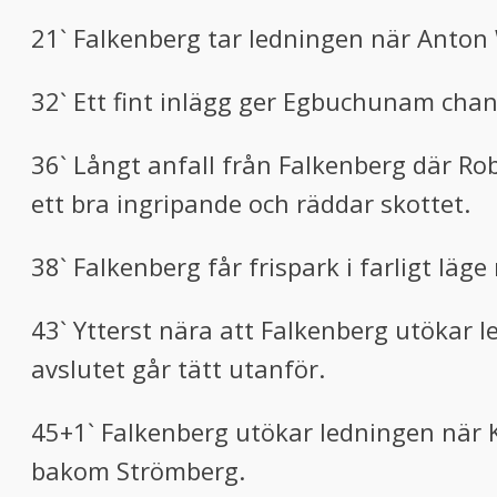
21` Falkenberg tar ledningen när Anton
32` Ett fint inlägg ger Egbuchunam chan
36` Långt anfall från Falkenberg där Ro
ett bra ingripande och räddar skottet.
38` Falkenberg får frispark i farligt läg
43` Ytterst nära att Falkenberg utökar l
avslutet går tätt utanför.
45+1` Falkenberg utökar ledningen när Ka
bakom Strömberg.