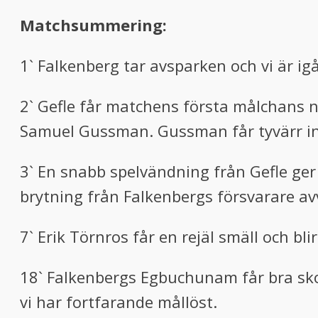
Matchsummering:
1` Falkenberg tar avsparken och vi är ig
2` Gefle får matchens första målchans n
Samuel Gussman. Gussman får tyvärr int
3` En snabb spelvändning från Gefle ger
brytning från Falkenbergs försvarare av
7` Erik Törnros får en rejäl smäll och b
18` Falkenbergs Egbuchunam får bra sko
vi har fortfarande mållöst.