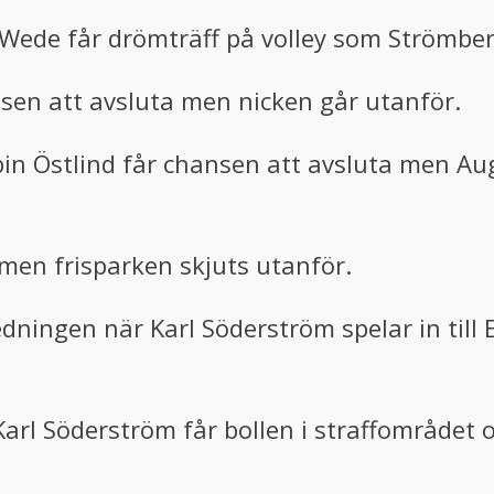
 Wede får drömträff på volley som Strömber
sen att avsluta men nicken går utanför.
bin Östlind får chansen att avsluta men A
e men frisparken skjuts utanför.
edningen när Karl Söderström spelar in till
rl Söderström får bollen i straffområdet o