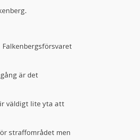
kenberg.
en Falkenbergsförsvaret
 gång är det
 väldigt lite yta att
nför straffområdet men