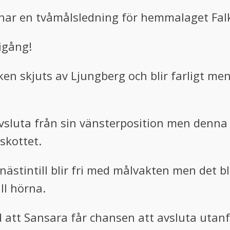
i har en tvåmålsledning för hemmalaget Fal
 igång!
parken skjuts av Ljungberg och blir farligt m
 avsluta från sin vänsterposition men denna
skottet.
ästintill blir fri med målvakten men det blir
ll hörna.
ed att Sansara får chansen att avsluta uta