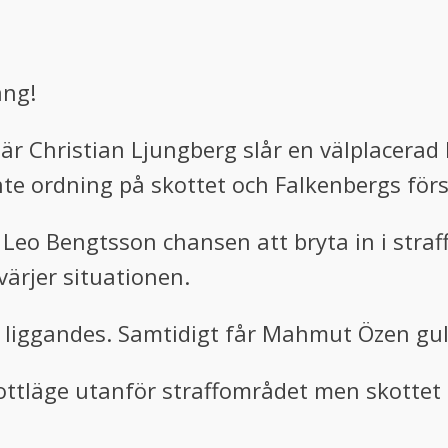
ång!
är Christian Ljungberg slår en välplacerad 
e ordning på skottet och Falkenbergs försv
 Leo Bengtsson chansen att bryta in i stra
värjer situationen.
lir liggandes. Samtidigt får Mahmut Özen gul
ttläge utanför straffområdet men skottet 