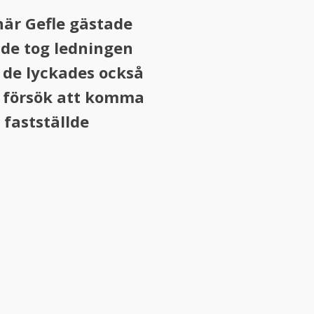
när Gefle gästade
 de tog ledningen
 de lyckades också
t försök att komma
 fastställde