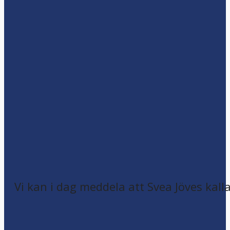
Vi kan i dag meddela att Svea Jöves kalla