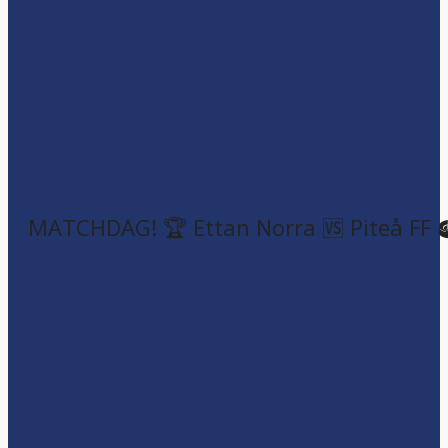
MATCHDAG! 🏆 Ettan Norra 🆚 Piteå FF 