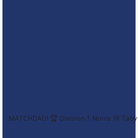
MATCHDAG! 🏆 Division 1 Norra 🆚 Täby F