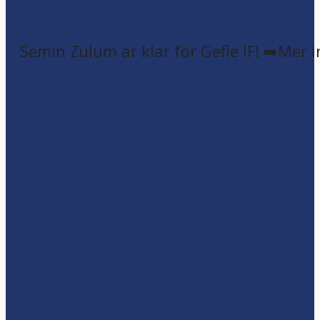
Semin Zulum är klar för Gefle IF! ➡️Mer 