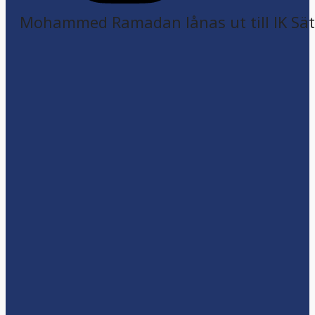
Mohammed Ramadan lånas ut till IK Sätr