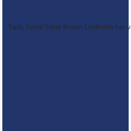
Tack, Stina! Stina Bredin Lindholm har v