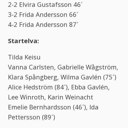
2-2 Elvira Gustafsson 46´
3-2 Frida Andersson 66´
4-2 Frida Andersson 87´
Startelva:
Tilda Keisu
Vanna Carlsten, Gabrielle Wågström,
Klara Spångberg, Wilma Gavlén (75´)
Alice Hedström (84´), Ebba Gavlén,
Lee Winroth, Karin Weinacht
Emelie Bernhardsson (46´), Ida
Pettersson (89´)