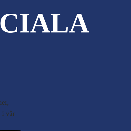
CIALA
er,
i vår