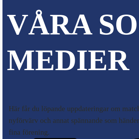
VÅRA SO
MEDIER
Här får du löpande uppdateringar om match
nyförvärv och annat spännande som händer 
fina förening.