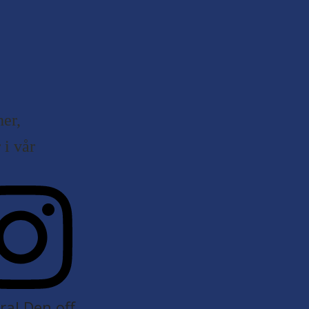
er,
i vår
a! Den off