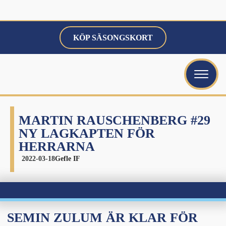
KÖP SÄSONGSKORT
ubmenu
ubmenu
MARTIN RAUSCHENBERG #29
ubmenu
NY LAGKAPTEN FÖR
HERRARNA
2022-03-18
Gefle IF
bmenu
SEMIN ZULUM ÄR KLAR FÖR