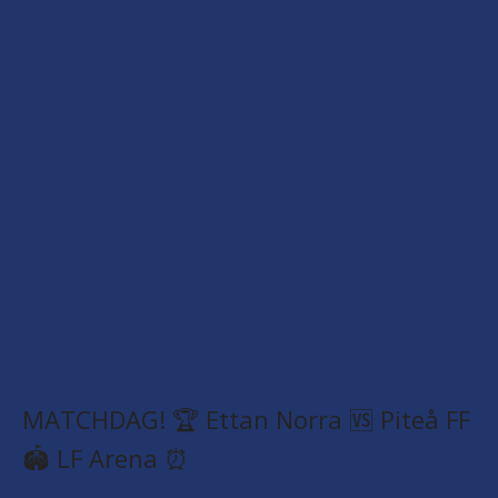
MATCHDAG! 🏆 Ettan Norra 🆚 Piteå FF
🏟️ LF Arena ⏰