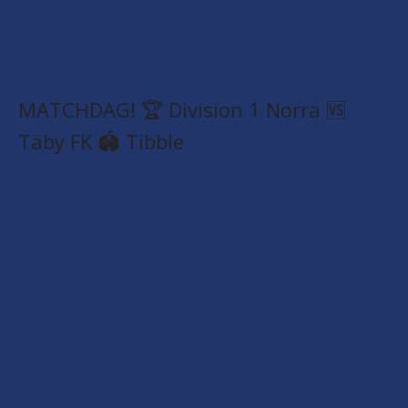
MATCHDAG! 🏆 Division 1 Norra 🆚
Täby FK 🏟️ Tibble