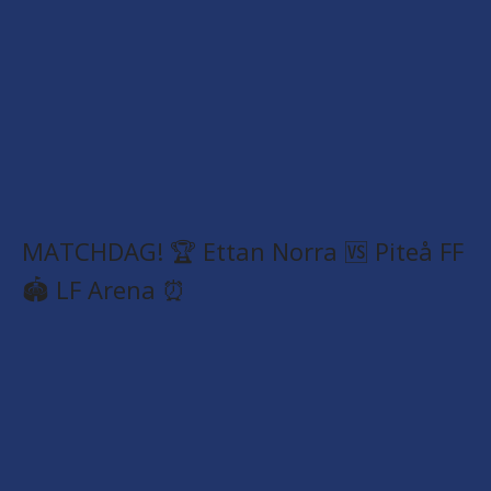
MATCHDAG! 🏆 Ettan Norra 🆚 Piteå FF
🏟️ LF Arena ⏰