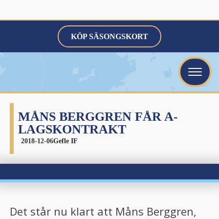
KÖP SÄSONGSKORT
ubmenu
ubmenu
MÅNS BERGGREN FÅR A-
ubmenu
LAGSKONTRAKT
2018-12-06
Gefle IF
bmenu
Det står nu klart att Måns Berggren,