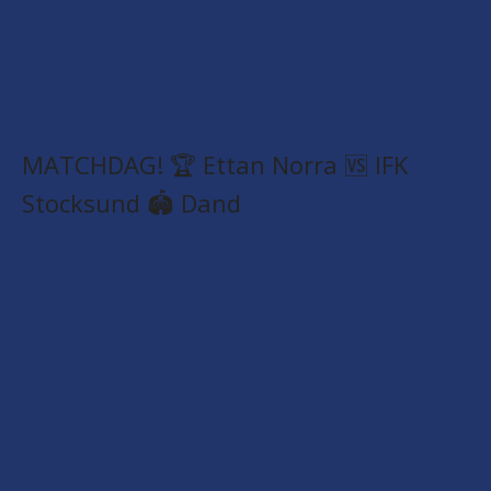
MATCHDAG! 🏆 Ettan Norra 🆚 IFK
Stocksund 🏟️ Dand