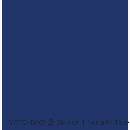
MATCHDAG! 🏆 Division 1 Norra 🆚 Täby F