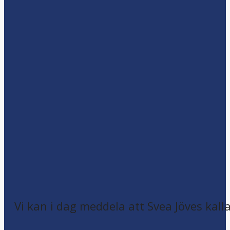
Vi kan i dag meddela att Svea Jöves kalla