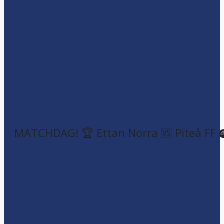
MATCHDAG! 🏆 Ettan Norra 🆚 Piteå FF 