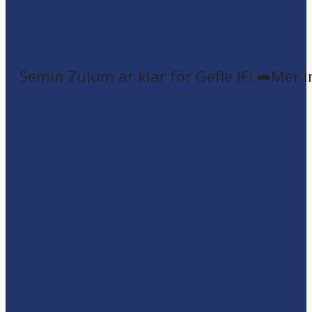
Semin Zulum är klar för Gefle IF! ➡️Mer 