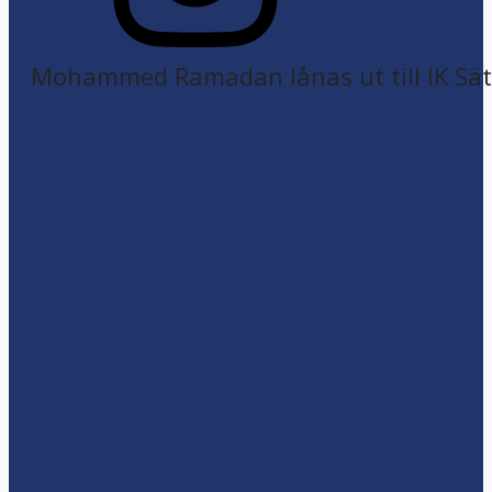
Mohammed Ramadan lånas ut till IK Sätr