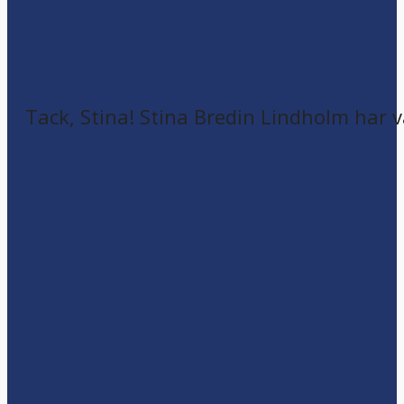
Tack, Stina! Stina Bredin Lindholm har v