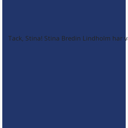
Tack, Stina! Stina Bredin Lindholm har v