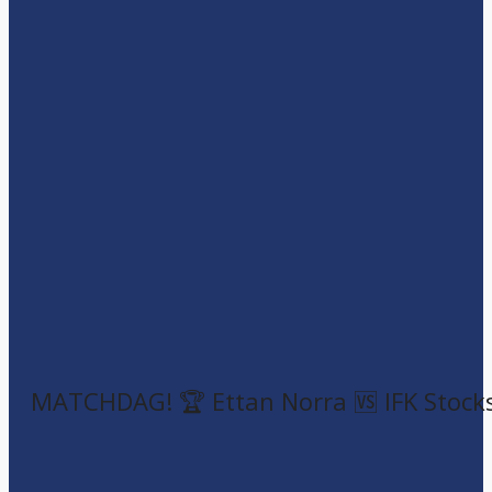
MATCHDAG! 🏆 Ettan Norra 🆚 IFK Stock