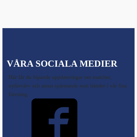
VÅRA SOCIALA MEDIER
Här får du löpande uppdateringar om matcher,
nyförvärv och annat spännande som händer i vår fina
förening.