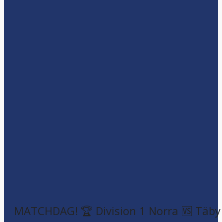
MATCHDAG! 🏆 Division 1 Norra 🆚 Täby F