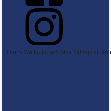
Fanny Wallquist och Moa Palmqvist läm