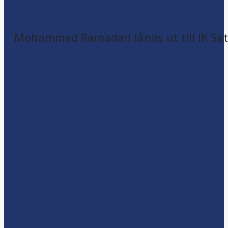
Mohammed Ramadan lånas ut till IK Sätr