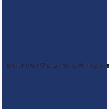
MATCHDAG! 🏆 Ettan Norra 🆚 Piteå FF 