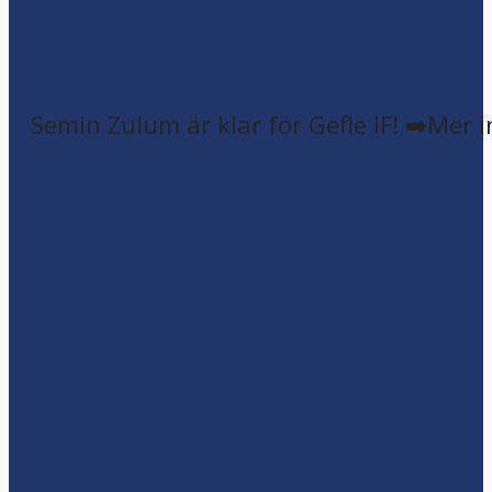
Semin Zulum är klar för Gefle IF! ➡️Mer 