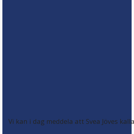
Vi kan i dag meddela att Svea Jöves kalla