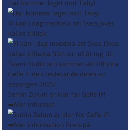
Här kommer laget mot Täby!
Vi kan i dag meddela att Svea Jöves
kallas tillbak
Semin Zulum är klar för Gefle IF!
➡️Mer informat