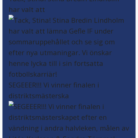
har valt att
SEGEEER!!! Vi vinner finalen i
distriktsmästerska