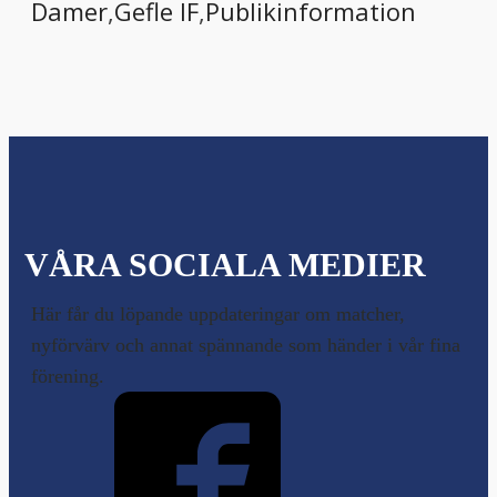
Damer
,
Gefle IF
,
Publikinformation
VÅRA SOCIALA MEDIER
Här får du löpande uppdateringar om matcher,
nyförvärv och annat spännande som händer i vår fina
förening.