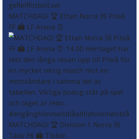
MATCHDAG! 🏆 Ettan Norra 🆚 Piteå
FF 🏟️ LF Arena ⏰
MATCHDAG! 🏆 Division 1 Norra 🆚
Täby FK 🏟️ Tibble