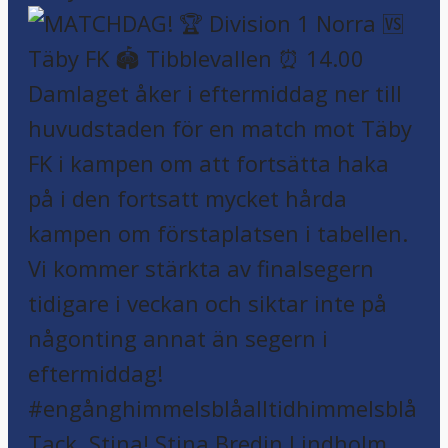
Tack, Stina! Stina Bredin Lindholm