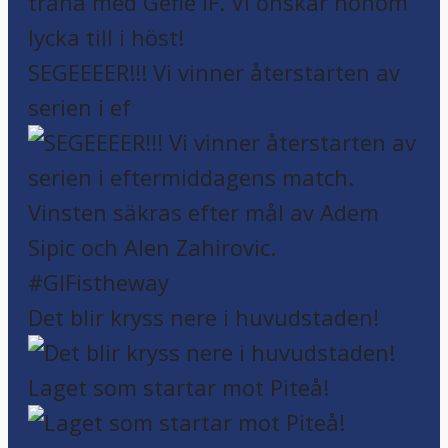
SEGEEEER!!! Vi vinner återstarten av
serien i ef
Det blir kryss nere i huvudstaden!
Laget som startar mot Piteå!