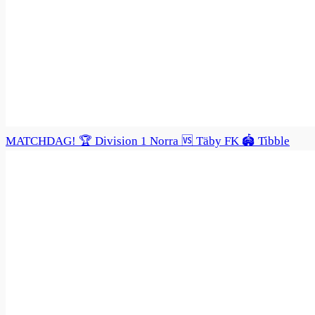
MATCHDAG! 🏆 Division 1 Norra 🆚 Täby FK 🏟️ Tibble