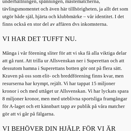
underhållningen, spänningen, måstematcherna,
tävlingsmomentet och även här tillhörigheten, ja allt det som
utgör både själ, hjärta och klubbmärke – vår identitet. I det
finns också en stor del av affären dvs inkomsterna.
VI HAR DET TUFFT NU.
Många i vår förening sliter för att vi ska få alla viktiga delar
att gå runt. Att trilla ur Allsvenskan ner i Superettan och att
dessutom hamna i Superettans botten gör ont på flera sätt.
Kraven på oss som elit- och breddförening finns kvar, men
resurserna har krympt, rejält. Vi har tappat 15 miljoner
kronor i och med uttåget ur Allsvenskan. Vi har lyckats spara
8 miljoner kronor, men med uteblivna sportsliga framgångar
för A-laget och ett kännbart tapp av publik på våra matcher
gör att vi går på fälgarna.
VI BEHÖVER DIN HJÄLP, FÖR VI ÄR