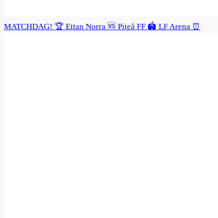
MATCHDAG! 🏆 Ettan Norra 🆚 Piteå FF 🏟️ LF Arena ⏰