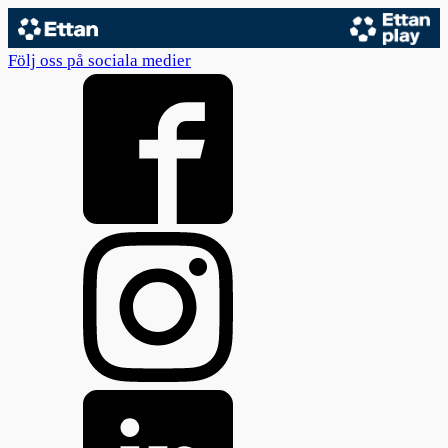
Följ oss på sociala medier