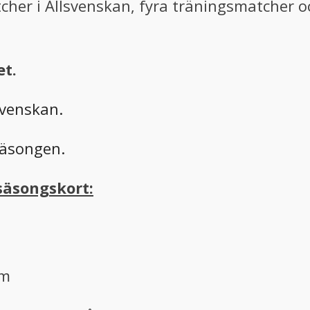
her i Allsvenskan, fyra träningsmatcher 
et.
svenskan.
säsongen.
 säsongskort:
om