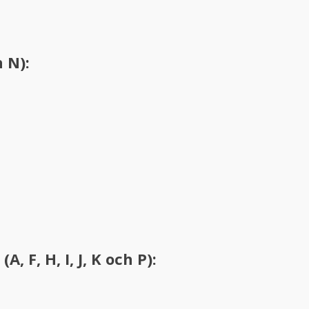
 N):
, F, H, I, J, K och P):