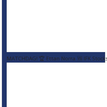
MATCHDAG! 🏆 Ettan Norra 🆚 IFK Stock