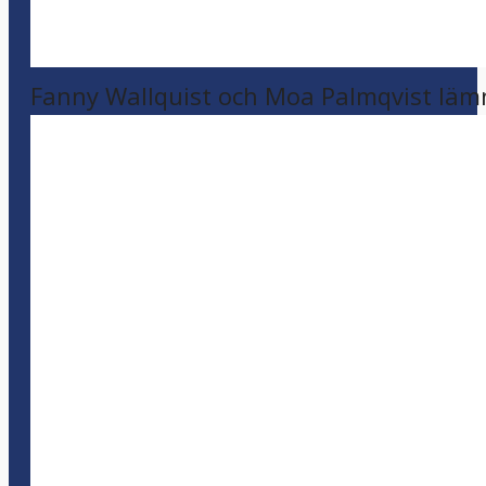
Fanny Wallquist och Moa Palmqvist läm