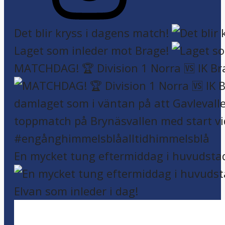
Det blir kryss i dagens match!
Laget som inleder mot Brage!
MATCHDAG! 🏆 Division 1 Norra 🆚 IK Br
En mycket tung eftermiddag i huvudsta
Elvan som inleder i dag!