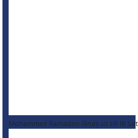
Mohammed Ramadan lånas ut till IK Sätr