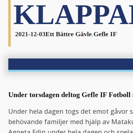
KLAPPA
2021-12-03
Ett Bättre Gävle
,
Gefle IF
Under torsdagen deltog Gefle IF Fotboll
Under hela dagen togs det emot gåvor so
behövande familjer med hjälp av Mataku
Agneta Edin under hela dagen och spelare