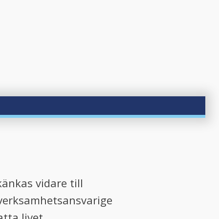
änkas vidare till
s verksamhetsansvarige
tta livet.