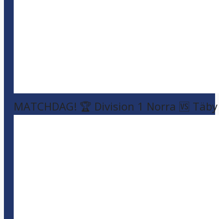
MATCHDAG! 🏆 Division 1 Norra 🆚 Täby F