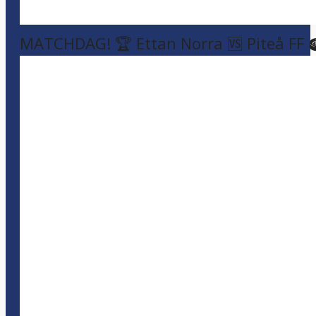
MATCHDAG! 🏆 Ettan Norra 🆚 Piteå FF 