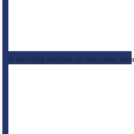
Vi kan i dag meddela att Svea Jöves kalla