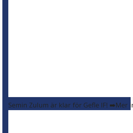
Semin Zulum är klar för Gefle IF! ➡️Mer 