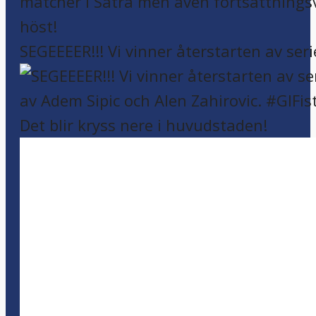
SEGEEEER!!! Vi vinner återstarten av seri
Det blir kryss nere i huvudstaden!