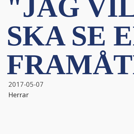
"JAG VI
SKA SE 
FRAMÅTL
2017-05-07
Herrar