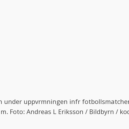
 under uppvrmningen infr fotbollsmatche
lm. Foto: Andreas L Eriksson / Bildbyrn / k