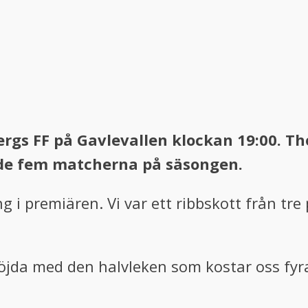
ergs FF på Gavlevallen klockan 19:00. T
nde fem matcherna på säsongen.
g i premiären. Vi var ett ribbskott från tr
 nöjda med den halvleken som kostar oss fyr