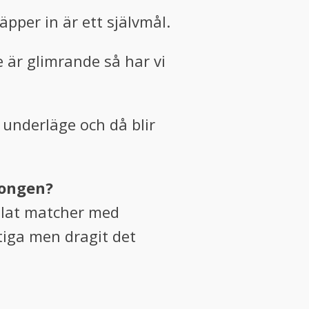
pper in är ett självmål.
 är glimrande så har vi
 underläge och då blir
songen?
elat matcher med
tiga men dragit det