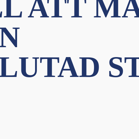
LL ATT M
EN
UTAD ST