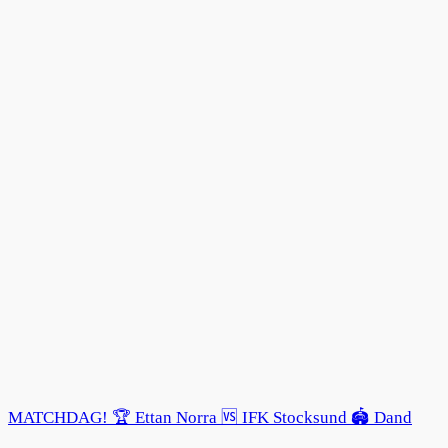
MATCHDAG! 🏆 Ettan Norra 🆚 IFK Stocksund 🏟️ Dand