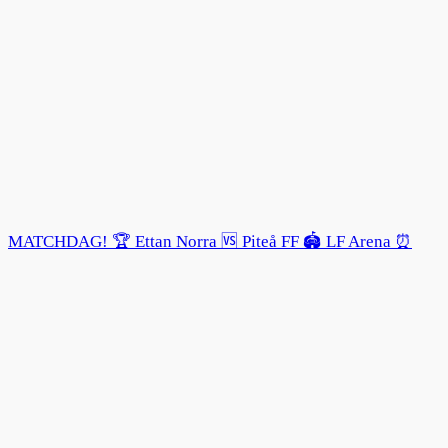
MATCHDAG! 🏆 Ettan Norra 🆚 Piteå FF 🏟️ LF Arena ⏰