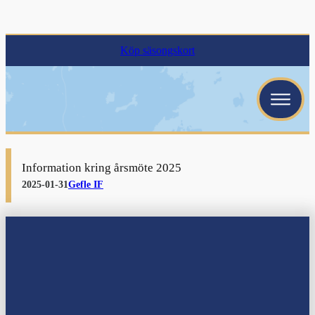
Köp säsongskort
menu
menu
Information kring årsmöte 2025
menu
2025-01-31
Gefle IF
menu