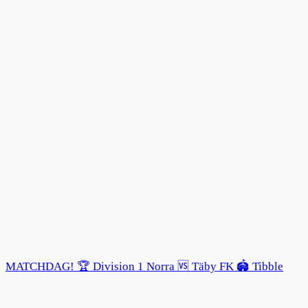
MATCHDAG! 🏆 Division 1 Norra 🆚 Täby FK 🏟️ Tibble