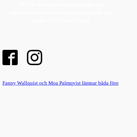
Här får du löpande uppdateringar om
matcher, nyförvärv och annat spännande som
händer i vår fina förening.
Fanny Wallquist och Moa Palmqvist lämnar båda före