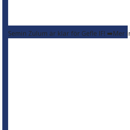
Semin Zulum är klar för Gefle IF! ➡️Mer 