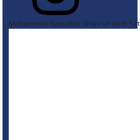
Mohammed Ramadan lånas ut till IK Sätr