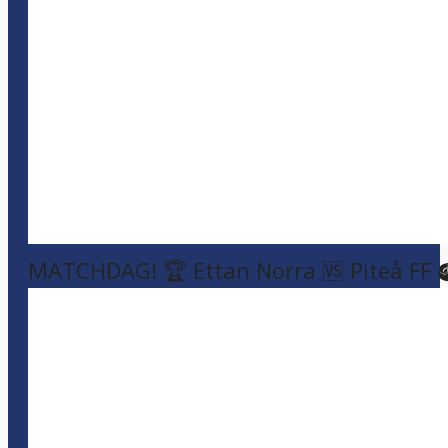
MATCHDAG! 🏆 Ettan Norra 🆚 Piteå FF 