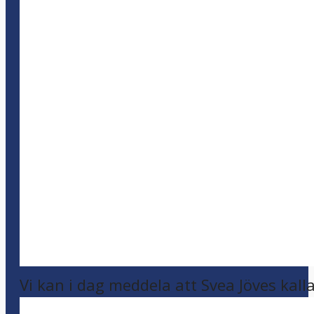
Vi kan i dag meddela att Svea Jöves kalla