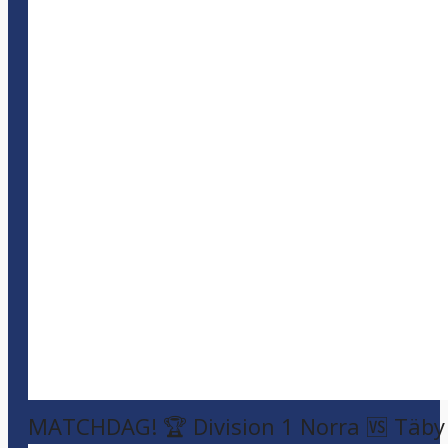
MATCHDAG! 🏆 Division 1 Norra 🆚 Täby F