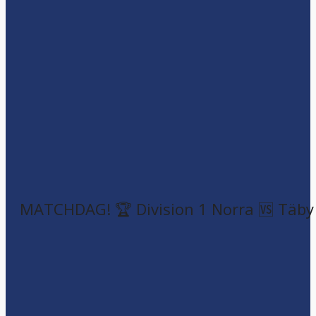
MATCHDAG! 🏆 Division 1 Norra 🆚 Täby F