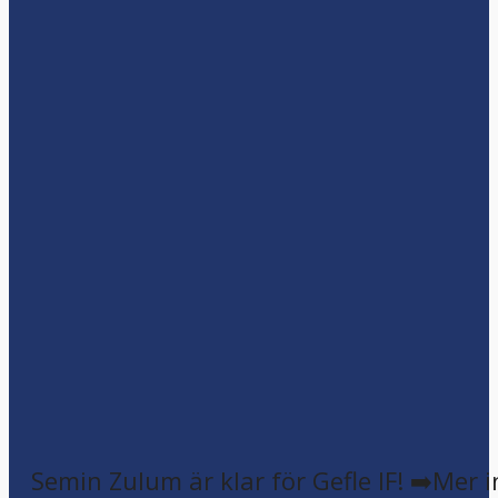
Semin Zulum är klar för Gefle IF! ➡️Mer 