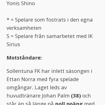
Yonis Shino
* = Spelare som fostrats i den egna
verksamheten
S = Spelare från samarbetet med IK
Sirius
Motståndare:
Sollentuna FK har inlett säsongen i
Ettan Norra med fyra spelade
omgångar. Laget leds av
huvudtränare Johan Palm
(38)
och
står än så länge på
noll poäng
med