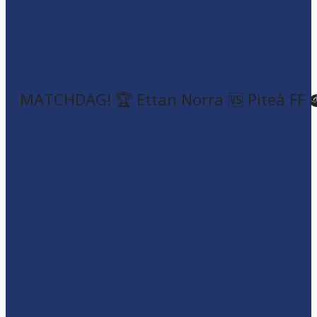
MATCHDAG! 🏆 Ettan Norra 🆚 Piteå FF 