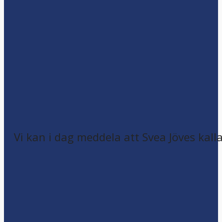
Vi kan i dag meddela att Svea Jöves kalla