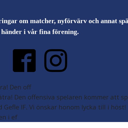
ringar om matcher, nyförvärv och annat s
händer i vår fina förening.
a! Den off
en i ef