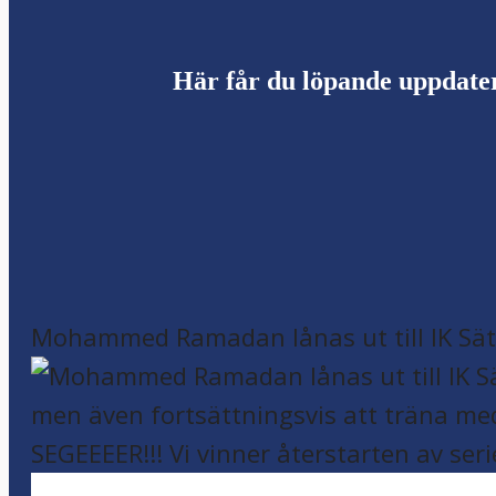
Här får du löpande uppdate
Mohammed Ramadan lånas ut till IK Sätr
SEGEEEER!!! Vi vinner återstarten av seri