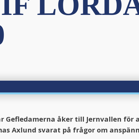
 IF LÖRD
0
r Gefledamerna åker till Jernvallen för 
mas Axlund svarat på frågor om anspän