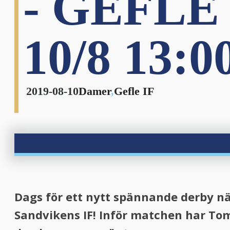
- GEFLE
nu
10/8 13:0
2019-08-10
Damer
,
Gefle IF
Dags för ett nytt spännande derby nä
Sandvikens IF! Inför matchen har To