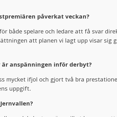
höstpremiären påverkat veckan?
t för både spelare och ledare att få svar dire
tsättningen att planen vi lagt upp visar sig 
r är anspänningen inför derbyt?
ss mycket ifjol och gjort två bra prestation
ens uppgift.
 Jernvallen?