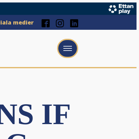
ciala medier
S IF