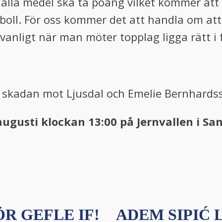
alla medel ska ta poäng vilket kommer att 
boll. För oss kommer det att handla om att 
nligt när man möter topplag ligga rätt i 
a skadan mot Ljusdal och Emelie Bernhardsso
augusti klockan 13:00 på Jernvallen i Sa
R GEFLE IF!
ADEM SIPIĆ L