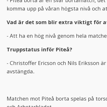
- Piteå borta är en svår bortamatch, det
komma upp på våran högsta nivå och att
Vad är det som blir extra viktigt för 
- Att ha en hög nivå genom hela matche
Truppstatus inför Piteå?
- Christoffer Ericson och Nils Eriksson
avstängda.
Matchen mot Piteå borta spelas på tors
och Arbetarbladet.