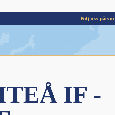
Följ oss på so
TEÅ IF -