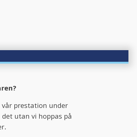
åren?
på vår prestation under
ed det utan vi hoppas på
r.