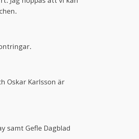
rt. Jag hoppas att vi kan
chen.
ontringar.
ch Oskar Karlsson är
ay samt Gefle Dagblad