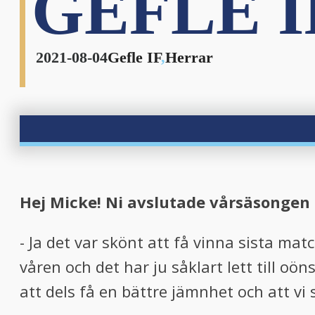
GEFLE I
nu
2021-08-04
Gefle IF
,
Herrar
nu
Hej Micke! Ni avslutade vårsäsongen
- Ja det var skönt att få vinna sista matc
våren och det har ju såklart lett till oö
att dels få en bättre jämnhet och att vi 