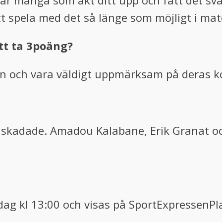
 är många som åkt ditt upp och fått det svå
 spela med det så länge som möjligt i mat
att ta 3poäng?
n och vara väldigt uppmärksam på deras k
 är skadade. Amadou Kalabane, Erik Granat o
dag kl 13:00 och visas på SportExpressenPl