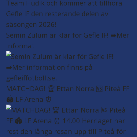
Semin Zulum är klar för Gefle IF! ➡️Mer
informat
MATCHDAG! 🏆 Ettan Norra 🆚 Piteå FF
🏟️ LF Arena ⏰