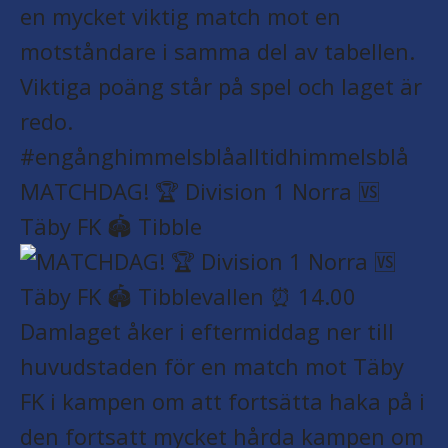
MATCHDAG! 🏆 Division 1 Norra 🆚
Täby FK 🏟️ Tibble