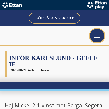
ubmenu
KÖP SÄSONGSKORT
ubmenu
ubmenu
INFÖR KARLSLUND - GEFLE
IF
2020-08-21
Gefle IF
,
Herrar
bmenu
bmenu
Hej Micke! 2-1 vinst mot Berga. Segern
bmenu