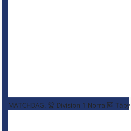
MATCHDAG! 🏆 Division 1 Norra 🆚 Täby F