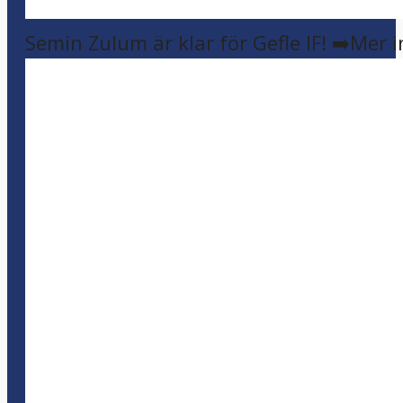
Semin Zulum är klar för Gefle IF! ➡️Mer 