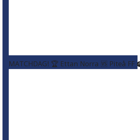
MATCHDAG! 🏆 Ettan Norra 🆚 Piteå FF 