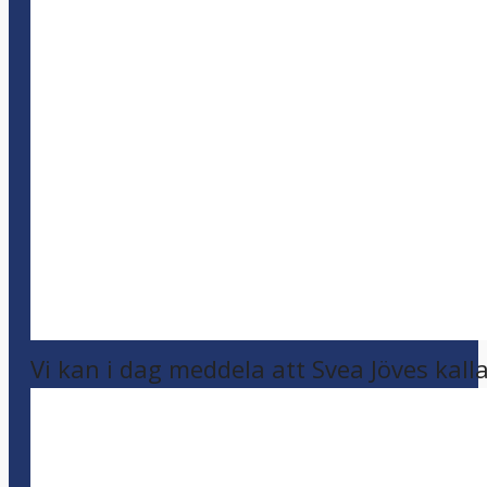
Vi kan i dag meddela att Svea Jöves kalla