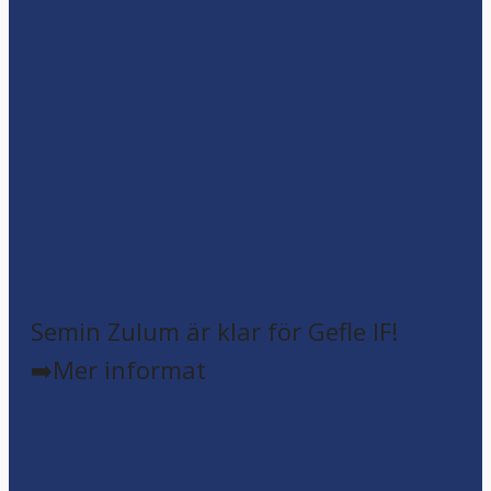
Semin Zulum är klar för Gefle IF!
➡️Mer informat