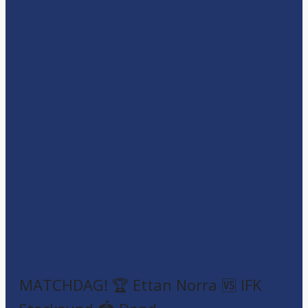
MATCHDAG! 🏆 Ettan Norra 🆚 IFK