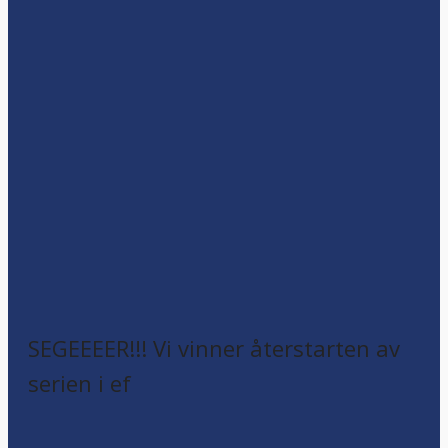
SEGEEEER!!! Vi vinner återstarten av
serien i ef