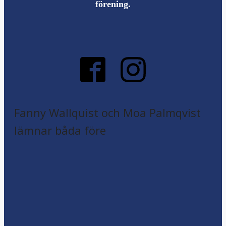
förening.
Fanny Wallquist och Moa Palmqvist
lämnar båda före