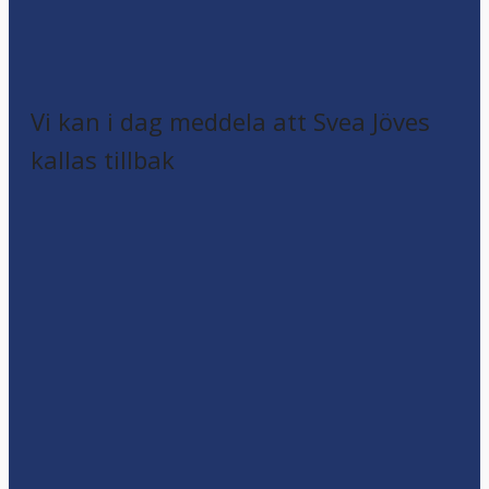
Vi kan i dag meddela att Svea Jöves
kallas tillbak