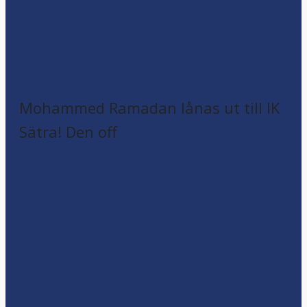
Mohammed Ramadan lånas ut till IK
Sätra! Den off