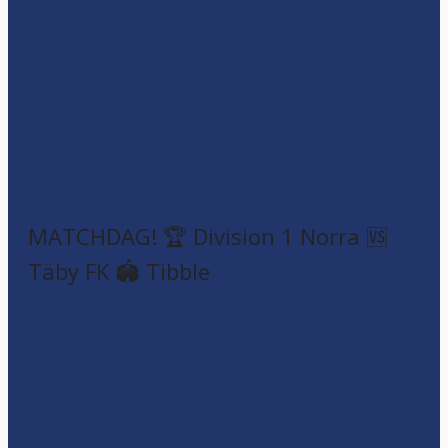
MATCHDAG! 🏆 Division 1 Norra 🆚
Täby FK 🏟️ Tibble