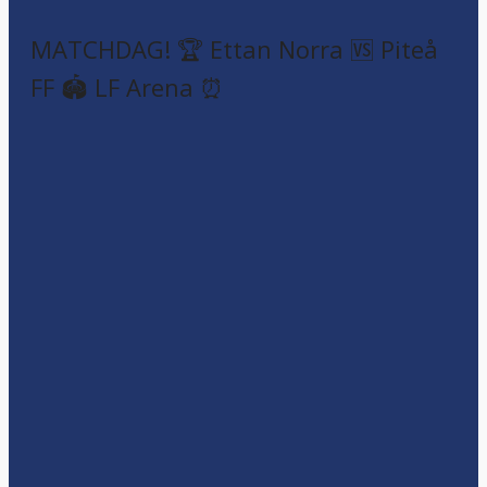
MATCHDAG! 🏆 Ettan Norra 🆚 Piteå
FF 🏟️ LF Arena ⏰