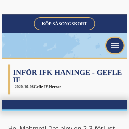
KÖP SÄSONGSKORT
menu
menu
menu
INFÖR IFK HANINGE - GEFLE
IF
2020-10-06
Gefle IF
,
Herrar
menu
Hej Mehmet! Det blev en 2-3 förlust