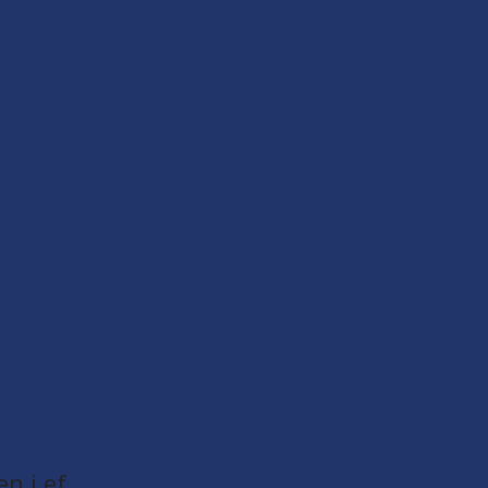
en i ef