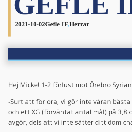
GEFLE I
nu
2021-10-02
Gefle IF
,
Herrar
nu
Hej Micke! 1-2 förlust mot Örebro Syria
-Surt att förlora, vi gör inte våran bästa
och ett XG (förväntat antal mål) på 3,8
avgör, dels att vi inte sätter ditt dom c