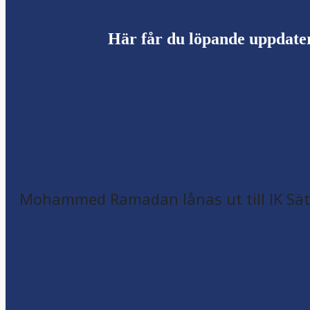
Här får du löpande uppdate
Mohammed Ramadan lånas ut till IK Sätr