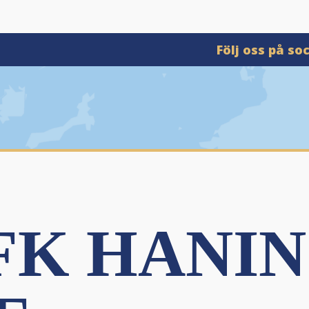
Följ oss på so
FK HANIN