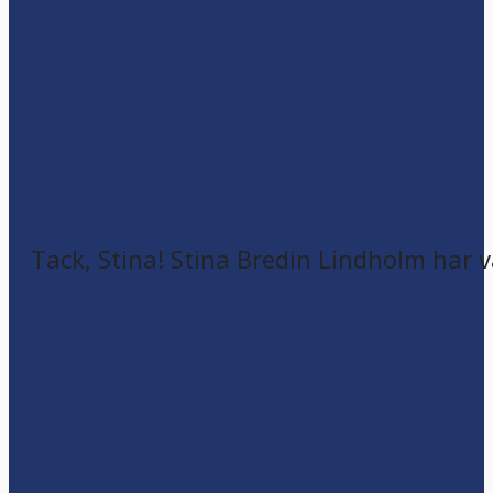
Tack, Stina! Stina Bredin Lindholm har v