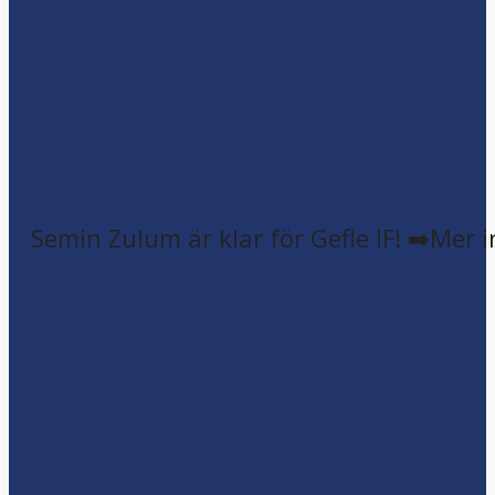
Semin Zulum är klar för Gefle IF! ➡️Mer 