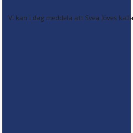
Vi kan i dag meddela att Svea Jöves kalla