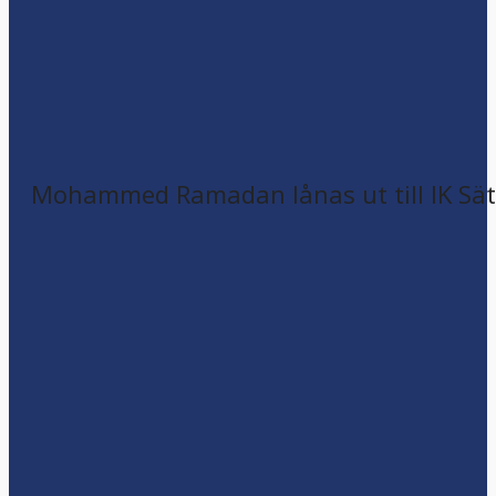
Mohammed Ramadan lånas ut till IK Sätr