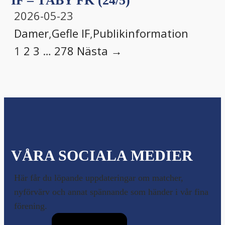
IF – TÄBY FK (24/5)
2026-05-23
Damer
,
Gefle IF
,
Publikinformation
1
2
3
…
278
Nästa →
VÅRA SOCIALA MEDIER
Här får du löpande uppdateringar om matcher,
nyförvärv och annat spännande som händer i vår fina
förening.