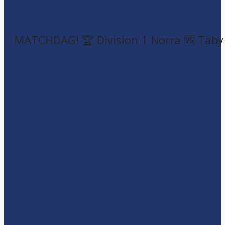
MATCHDAG! 🏆 Division 1 Norra 🆚 Täby F