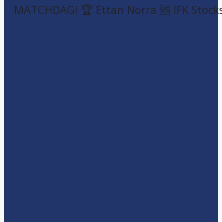
MATCHDAG! 🏆 Ettan Norra 🆚 IFK Stock