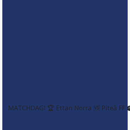
MATCHDAG! 🏆 Ettan Norra 🆚 Piteå FF 