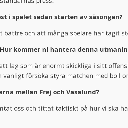
tståndarnas press.
st i spelet sedan starten av säsongen?
it bättre och att många spelare har tagit st
. Hur kommer ni hantera denna utmanin
tt lag som är enormt skickliga i sitt offens
 vanligt försöka styra matchen med boll o
arna mellan Frej och Vasalund?
tat oss och tittat taktiskt på hur vi ska h