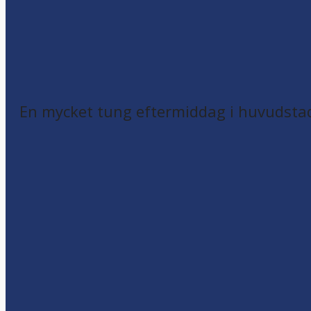
En mycket tung eftermiddag i huvudsta