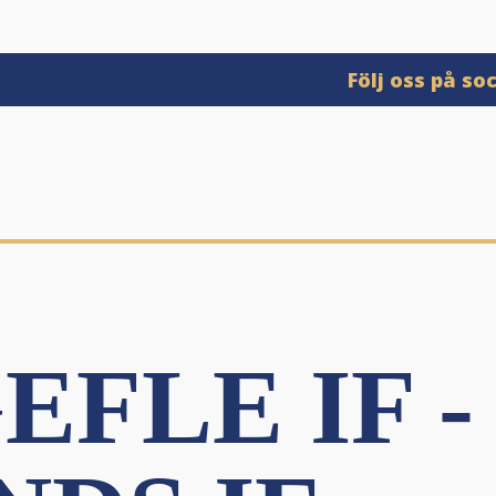
Följ oss på so
EFLE IF -