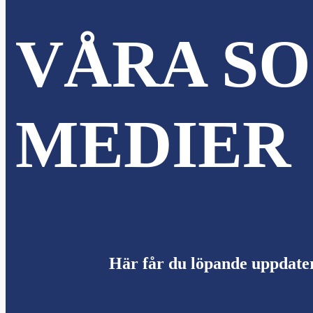
VÅRA SO
MEDIER
Här får du löpande uppdate