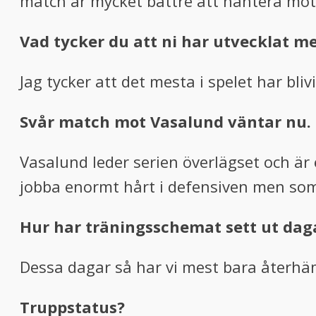
match är mycket bättre att hantera mo
Vad tycker du att ni har utvecklat me
Jag tycker att det mesta i spelet har bliv
Svår match mot Vasalund väntar nu
Vasalund leder serien överlägset och är e
jobba enormt hårt i defensiven men som
Hur har träningsschemat sett ut dag
Dessa dagar så har vi mest bara återhäm
Truppstatus?