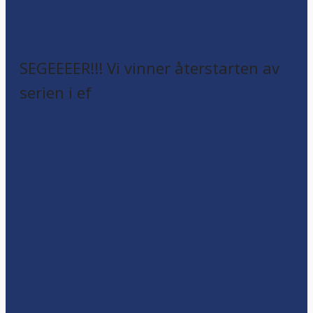
SEGEEEER!!! Vi vinner återstarten av
serien i ef