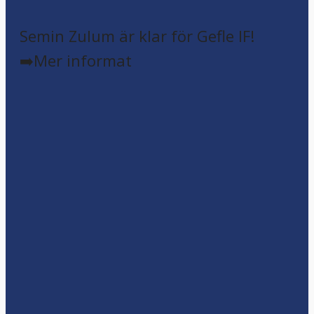
Semin Zulum är klar för Gefle IF!
➡️Mer informat