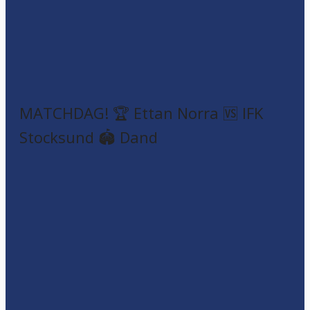
MATCHDAG! 🏆 Ettan Norra 🆚 IFK
Stocksund 🏟️ Dand