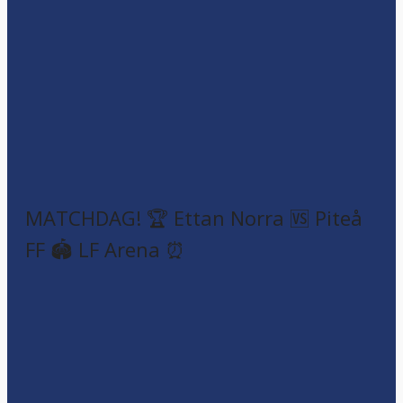
MATCHDAG! 🏆 Ettan Norra 🆚 Piteå
FF 🏟️ LF Arena ⏰