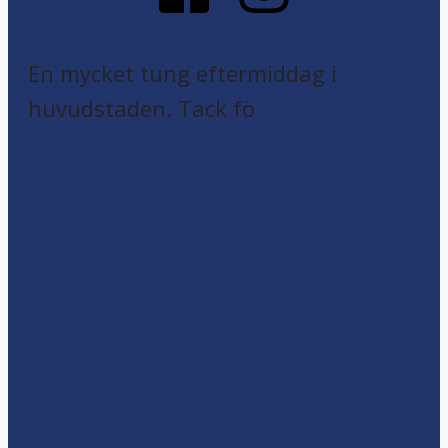
En mycket tung eftermiddag i
huvudstaden. Tack fö