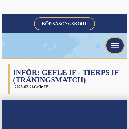
KÖP SÄSONGSKORT
menu
menu
menu
INFÖR: GEFLE IF - TIERPS IF
(TRÄNINGSMATCH)
2025-02-26
Gefle IF
menu