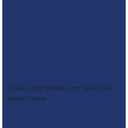
Vi kan i dag meddela att Svea Jöves
kallas tillbak