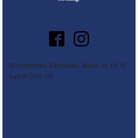
Mohammed Ramadan lånas ut till IK
Sätra! Den off