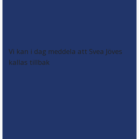
Vi kan i dag meddela att Svea Jöves
kallas tillbak