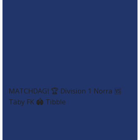
MATCHDAG! 🏆 Division 1 Norra 🆚
Täby FK 🏟️ Tibble