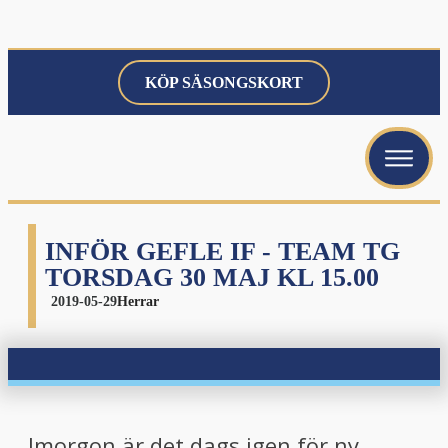
KÖP SÄSONGSKORT
menu
menu
menu
INFÖR GEFLE IF - TEAM TG
TORSDAG 30 MAJ KL 15.00
2019-05-29
Herrar
menu
Imorgon är det dags igen för ny