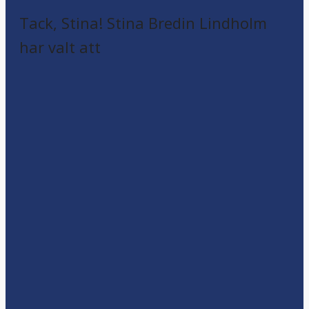
Tack, Stina! Stina Bredin Lindholm
har valt att