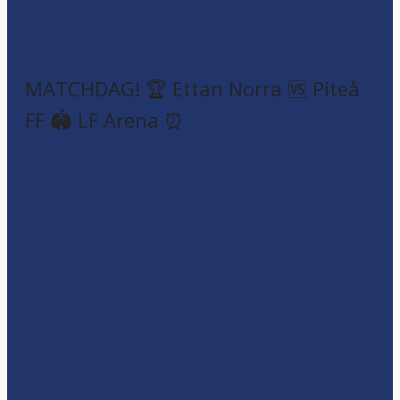
MATCHDAG! 🏆 Ettan Norra 🆚 Piteå
FF 🏟️ LF Arena ⏰