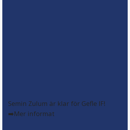
Semin Zulum är klar för Gefle IF!
➡️Mer informat