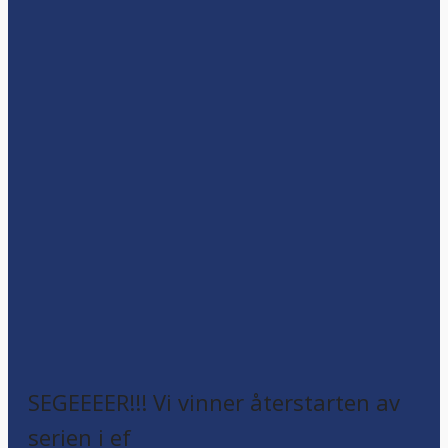
SEGEEEER!!! Vi vinner återstarten av
serien i ef