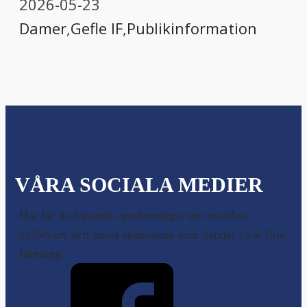
2026-05-23
Damer
,
Gefle IF
,
Publikinformation
VÅRA SOCIALA MEDIER
Här får du löpande uppdateringar om matcher,
nyförvärv och annat spännande som händer i vår fina
förening.