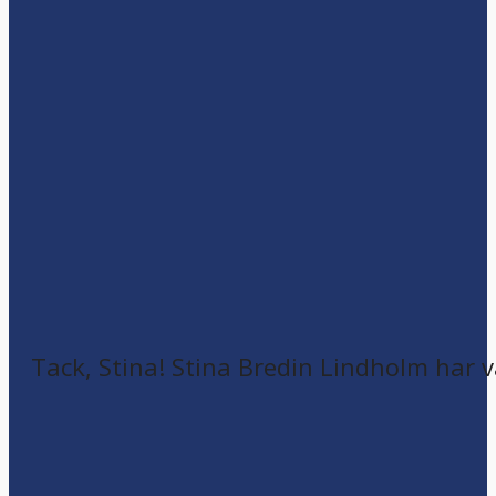
Tack, Stina! Stina Bredin Lindholm har v