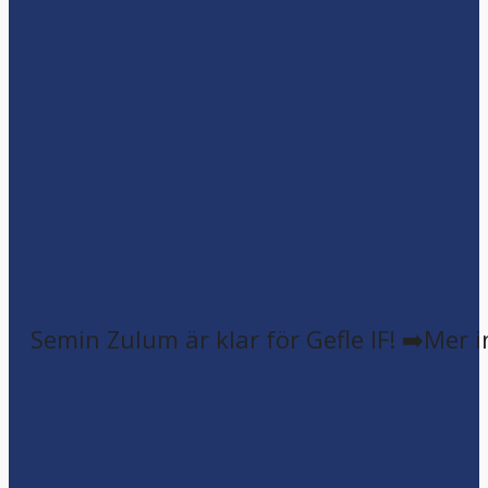
Semin Zulum är klar för Gefle IF! ➡️Mer 