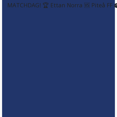
MATCHDAG! 🏆 Ettan Norra 🆚 Piteå FF 