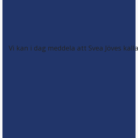
Vi kan i dag meddela att Svea Jöves kalla