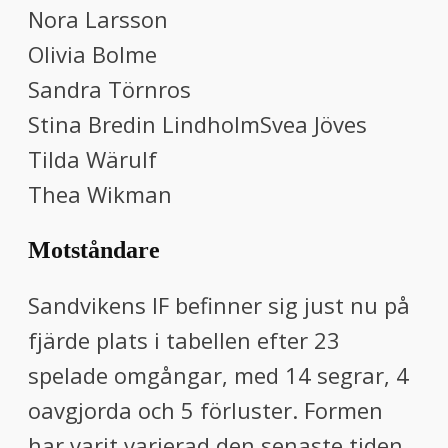
Nora Larsson
Olivia Bolme
Sandra Törnros
Stina Bredin LindholmSvea Jöves
Tilda Wärulf
Thea Wikman
Motståndare
Sandvikens IF befinner sig just nu på
fjärde plats i tabellen efter 23
spelade omgångar, med 14 segrar, 4
oavgjorda och 5 förluster. Formen
har varit varierad den senaste tiden,