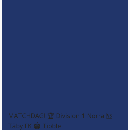
MATCHDAG! 🏆 Division 1 Norra 🆚
Täby FK 🏟️ Tibble