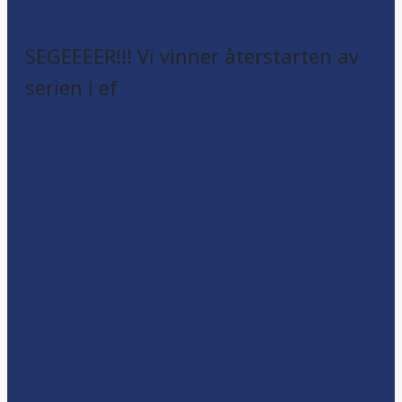
SEGEEEER!!! Vi vinner återstarten av
serien i ef