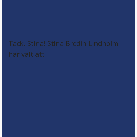
Tack, Stina! Stina Bredin Lindholm
har valt att