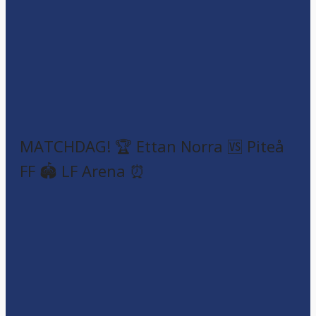
MATCHDAG! 🏆 Ettan Norra 🆚 Piteå
FF 🏟️ LF Arena ⏰