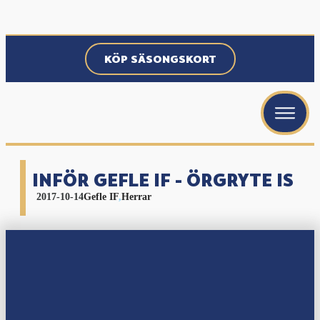
KÖP SÄSONGSKORT
menu
menu
menu
INFÖR GEFLE IF - ÖRGRYTE IS
2017-10-14
Gefle IF
,
Herrar
menu