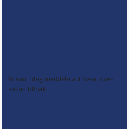
Vi kan i dag meddela att Svea Jöves
kallas tillbak