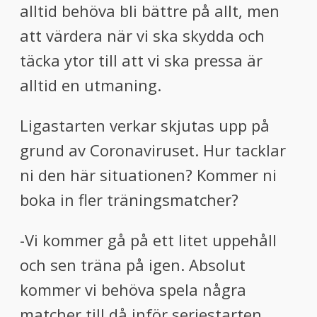
alltid behöva bli bättre på allt, men
att värdera när vi ska skydda och
täcka ytor till att vi ska pressa är
alltid en utmaning
.
Ligastarten verkar skjutas upp på
grund av
Coronaviruset
. Hur tacklar
ni den här situationen? Kommer ni
boka in fler träningsmatcher?
-Vi kommer gå på ett lite
t
uppehåll
och
sen
träna på
igen.
Absolut
kommer vi
behöv
a
spela
några
matcher till då
inför seriestarten.