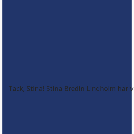
Tack, Stina! Stina Bredin Lindholm har v