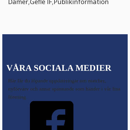
Damer
,
Gefle IF
,
Publikinformation
VÅRA SOCIALA MEDIER
Här får du löpande uppdateringar om matcher,
nyförvärv och annat spännande som händer i vår fina
förening.