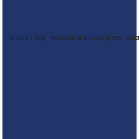
Vi kan i dag meddela att Svea Jöves kalla