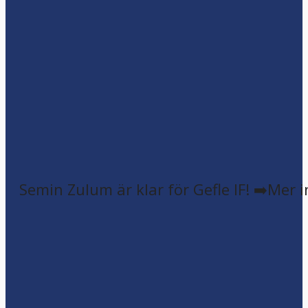
Semin Zulum är klar för Gefle IF! ➡️Mer 