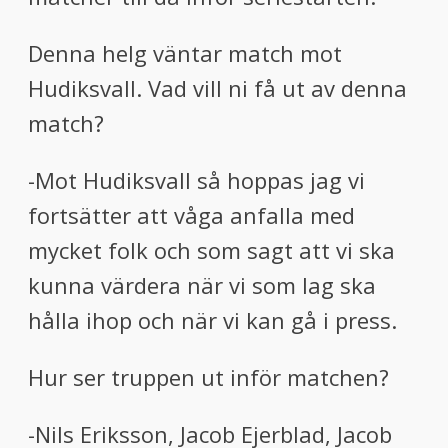
Denna helg
väntar match mot
Hudiksvall. Vad vill ni få ut av denna
match?
-Mot Hudi
ksvall så
hoppas jag vi
fortsätter att våga anfalla med
mycket folk och som sagt
att
vi ska
kunna värdera när vi
som lag
ska
hålla ihop och när vi kan gå i press.
Hur ser truppen ut inför matchen?
-Ni
ls Eriksson
, Jacob E
jerblad
, Jacob