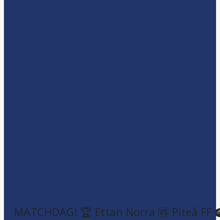
MATCHDAG! 🏆 Ettan Norra 🆚 Piteå FF 