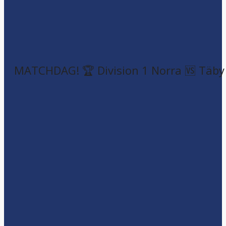
MATCHDAG! 🏆 Division 1 Norra 🆚 Täby F