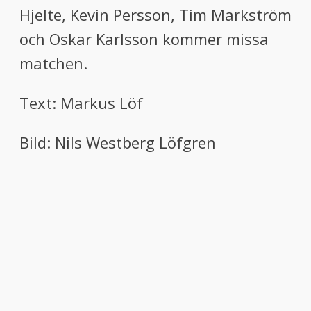
H
jelte
, Kevin P
ersson
, Tim M
arkström
och
Oskar K
arlsson
kommer missa
matchen
.
Text: Markus Löf
Bild: Nils Westberg Löfgren