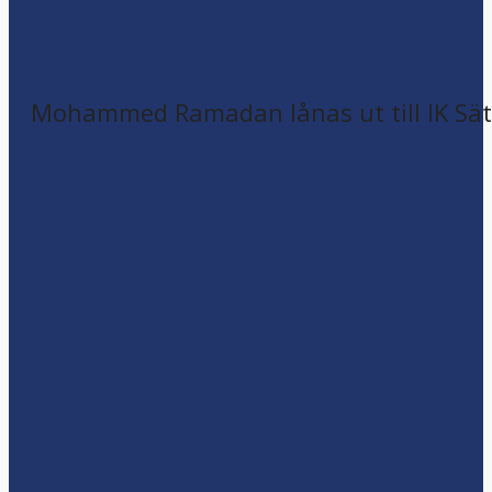
Mohammed Ramadan lånas ut till IK Sätr