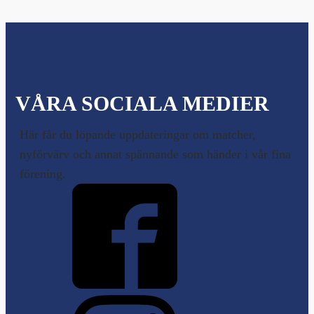
VÅRA SOCIALA MEDIER
Här får du löpande uppdateringar om matcher,
nyförvärv och annat spännande som händer i vår fina
förening.