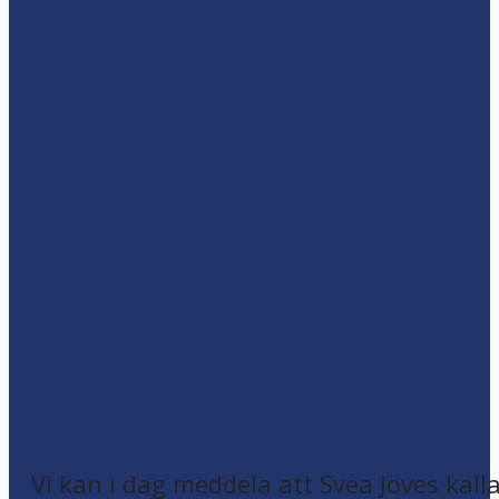
Vi kan i dag meddela att Svea Jöves kalla