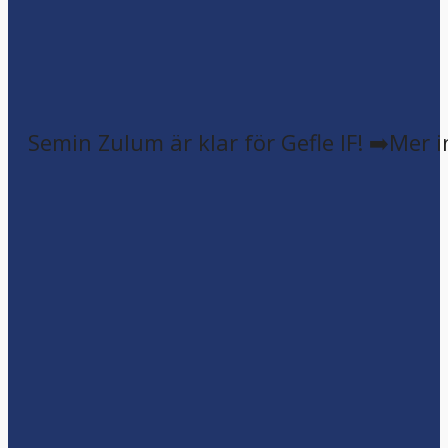
Semin Zulum är klar för Gefle IF! ➡️Mer 