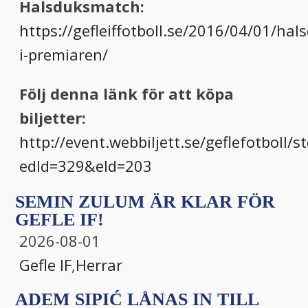
Halsduksmatch:
https://gefleiffotboll.se/2016/04/01/ha
i-premiaren/
Följ denna länk för att köpa
biljetter:
http://event.webbiljett.se/geflefotboll/
edId=329&eId=203
SEMIN ZULUM ÄR KLAR FÖR
GEFLE IF!
2026-08-01
Gefle IF
,
Herrar
ADEM SIPIĆ LÅNAS IN TILL