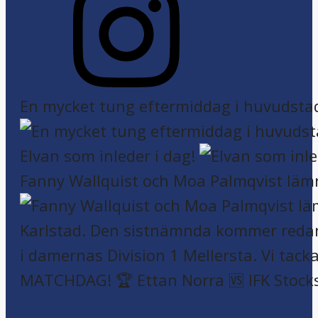
En mycket tung eftermiddag i huvudsta
Elvan som inleder i dag!
Fanny Wallquist och Moa Palmqvist läm
MATCHDAG! 🏆 Ettan Norra 🆚 IFK Stock