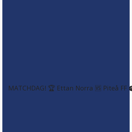
MATCHDAG! 🏆 Ettan Norra 🆚 Piteå FF 