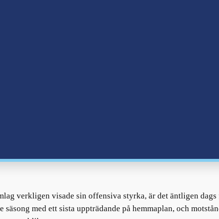
lag verkligen visade sin offensiva styrka, är det äntligen dags 
e säsong med ett sista uppträdande på hemmaplan, och motstån