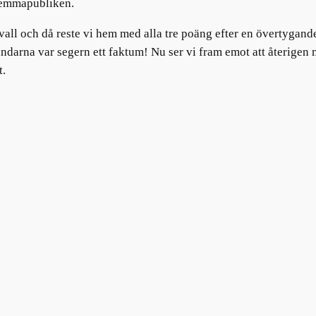
 hemmapubliken.
all och då reste vi hem med alla tre poäng efter en övertygand
ståndarna var segern ett faktum! Nu ser vi fram emot att återig
t.