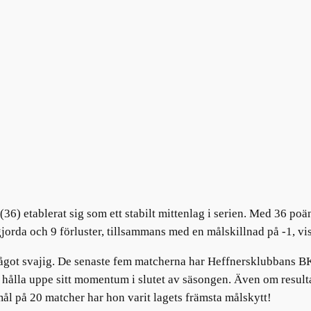
6) etablerat sig som ett stabilt mittenlag i serien. Med 36 poä
jorda och 9 förluster, tillsammans med en målskillnad på -1, visa
 något svajig. De senaste fem matcherna har Heffnersklubbans BK
att hålla uppe sitt momentum i slutet av säsongen. Även om result
l på 20 matcher har hon varit lagets främsta målskytt!