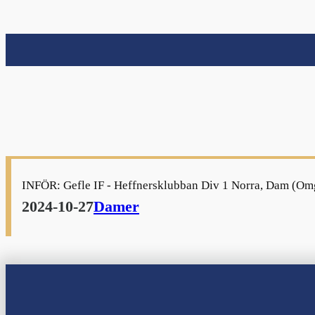
nu
nu
INFÖR: Gefle IF - Heffnersklubban Div 1 Norra, Dam (O
nu
2024-10-27
Damer
nu