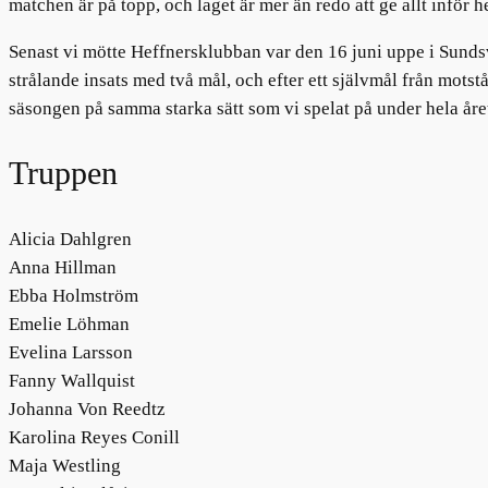
matchen är på topp, och laget är mer än redo att ge allt inför
Senast vi mötte Heffnersklubban var den 16 juni uppe i Sundsv
strålande insats med två mål, och efter ett självmål från mot
säsongen på samma starka sätt som vi spelat på under hela åre
Truppen
Alicia Dahlgren
Anna Hillman
Ebba Holmström
Emelie Löhman
Evelina Larsson
Fanny Wallquist
Johanna Von Reedtz
Karolina Reyes Conill
Maja Westling