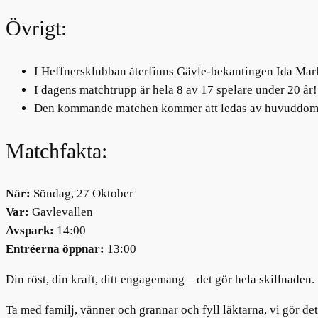
Övrigt:
I Heffnersklubban återfinns Gävle-bekantingen Ida Markst
I dagens matchtrupp är hela 8 av 17 spelare under 20 år!
Den kommande matchen kommer att ledas av huvuddomar
Matchfakta:
När:
Söndag, 27 Oktober
Var:
Gavlevallen
Avspark:
14:00
Entréerna öppnar:
13:00
Din röst, din kraft, ditt engagemang – det gör hela skillnaden.
Ta med familj, vänner och grannar och fyll läktarna, vi gör de