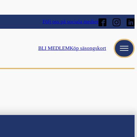
Följ oss på sociala medier
BLI MEDLEM
Köp säsongskort