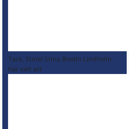
Tack, Stina! Stina Bredin Lindholm
har valt att