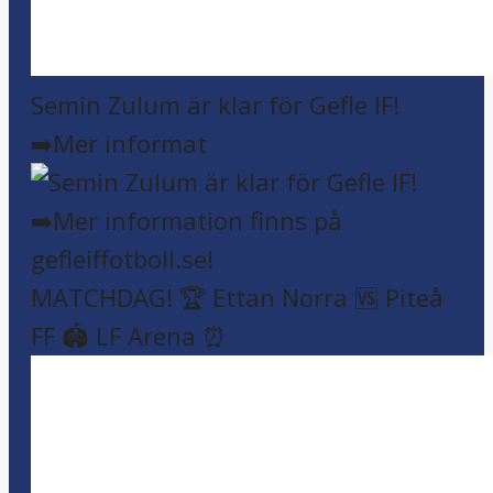
Semin Zulum är klar för Gefle IF!
➡️Mer informat
MATCHDAG! 🏆 Ettan Norra 🆚 Piteå
FF 🏟️ LF Arena ⏰