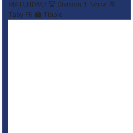
MATCHDAG! 🏆 Division 1 Norra 🆚
Täby FK 🏟️ Tibble