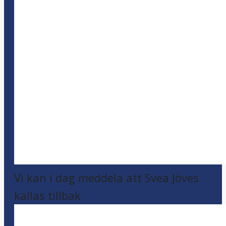
Vi kan i dag meddela att Svea Jöves
kallas tillbak