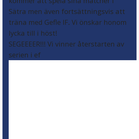
SEGEEEER!!! Vi vinner återstarten av
serien i ef