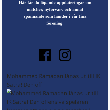
Här får du löpande uppdateringar om
matcher, nyförvärv och annat
spännande som händer i vår fina
förening.
Mohammed Ramadan lånas ut till IK
Sätra! Den off