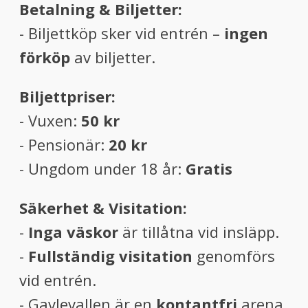
Betalning & Biljetter:
- Biljettköp sker vid entrén –
ingen
förköp
av biljetter.
Biljettpriser:
- Vuxen:
50 kr
- Pensionär:
20 kr
- Ungdom under 18 år:
Gratis
Säkerhet & Visitation:
-
Inga väskor
är tillåtna vid insläpp.
-
Fullständig visitation
genomförs
vid entrén.
- Gavlevallen är en
kontantfri
arena