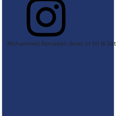
Mohammed Ramadan lånas ut till IK Sätr