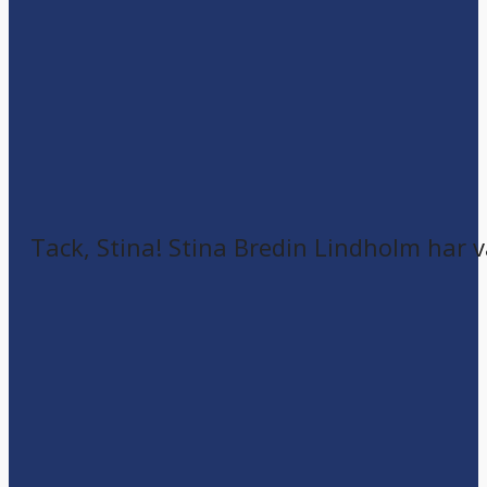
Tack, Stina! Stina Bredin Lindholm har v