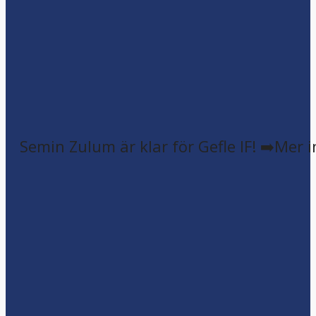
Semin Zulum är klar för Gefle IF! ➡️Mer 