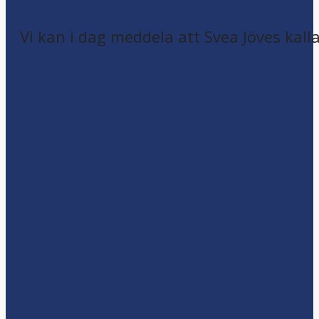
Vi kan i dag meddela att Svea Jöves kalla