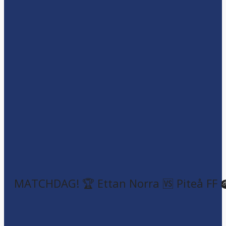
MATCHDAG! 🏆 Ettan Norra 🆚 Piteå FF 