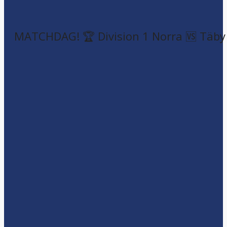
MATCHDAG! 🏆 Division 1 Norra 🆚 Täby F