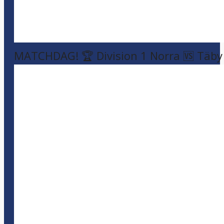
MATCHDAG! 🏆 Division 1 Norra 🆚 Täby F