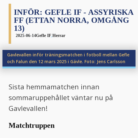
INFÖR: GEFLE IF - ASSYRISKA
FF (ETTAN NORRA, OMGÅNG
13)
2025-06-14
Gefle IF
,
Herrar
Gavlevallen inför träningsmatchen i fotboll mellan Gefle
och Falun den 12 mars 2025 i Gävle. Foto: Jens Carlsson
Sista hemmamatchen innan
sommaruppehållet väntar nu på
Gavlevallen!
Matchtruppen