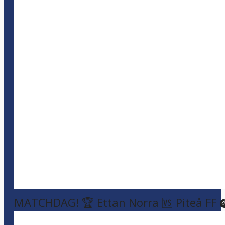
MATCHDAG! 🏆 Ettan Norra 🆚 Piteå FF 