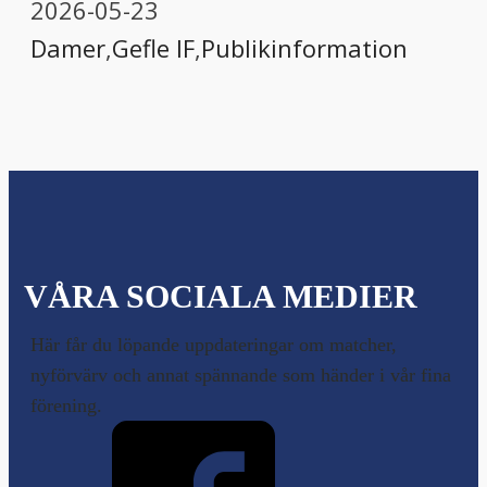
2026-05-23
Damer
,
Gefle IF
,
Publikinformation
VÅRA SOCIALA MEDIER
Här får du löpande uppdateringar om matcher,
nyförvärv och annat spännande som händer i vår fina
förening.