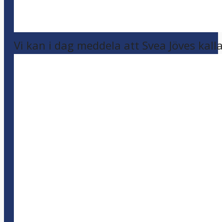
Vi kan i dag meddela att Svea Jöves kalla