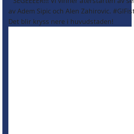
Det blir kryss nere i huvudstaden!