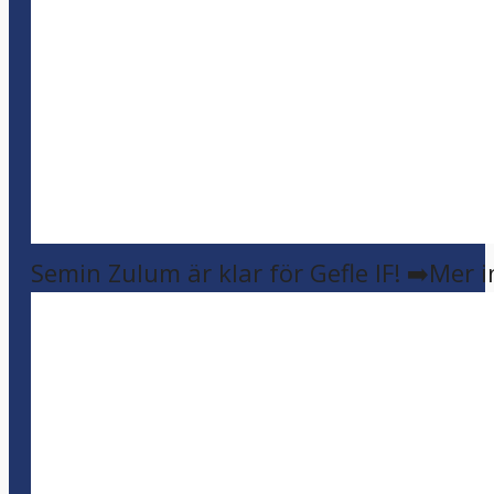
Semin Zulum är klar för Gefle IF! ➡️Mer 