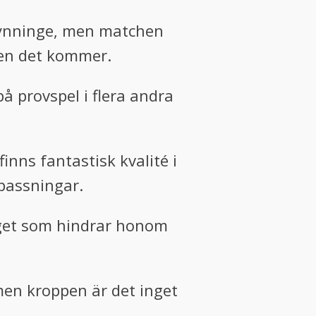
 Rynninge, men matchen
 men det kommer.
på provspel i flera andra
inns fantastisk kvalité i
passningar.
nget som hindrar honom
men kroppen är det inget