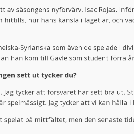
ett av säsongens nyförvärv, Isac Rojas, i
hittills, hur hans känsla i laget är, och v
ameiska-Syrianska som även de spelade i div
nnan han kom till Gävle som student förra år
gen sett ut tycker du?
. Jag tycker att försvaret har sett bra ut. S
är spelmässigt. Jag tycker att vi kan hålla 
llt spelat på mittfältet, men den senaste t