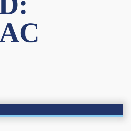
D:
SAC