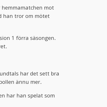
nför hemmamatchen mot
ad han tror om mötet
ision 1 förra säsongen.
et.
tundtals har det sett bra
i bollen ännu mer.
iden har han spelat som