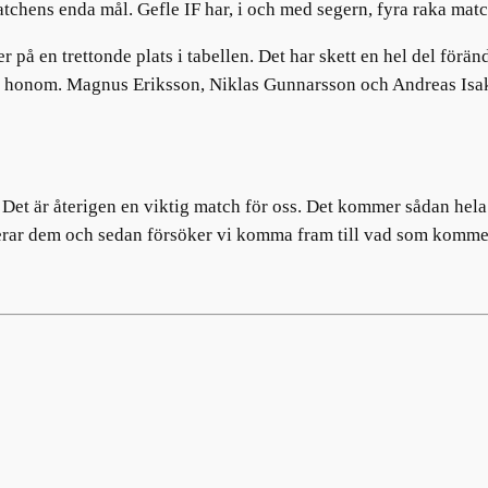
hens enda mål. Gefle IF har, i och med segern, fyra raka match
å en trettonde plats i tabellen. Det har skett en hel del förä
 honom. Magnus Eriksson, Niklas Gunnarsson och Andreas Isak
Det är återigen en viktig match för oss. Det kommer sådan hela t
erar dem och sedan försöker vi komma fram till vad som kommer