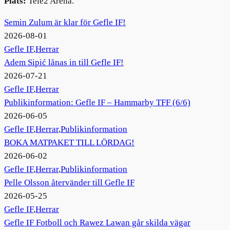
Plats:
Tele2 Arena.
Semin Zulum är klar för Gefle IF!
2026-08-01
Gefle IF
,
Herrar
Adem Sipić lånas in till Gefle IF!
2026-07-21
Gefle IF
,
Herrar
Publikinformation: Gefle IF – Hammarby TFF (6/6)
2026-06-05
Gefle IF
,
Herrar
,
Publikinformation
BOKA MATPAKET TILL LÖRDAG!
2026-06-02
Gefle IF
,
Herrar
,
Publikinformation
Pelle Olsson återvänder till Gefle IF
2026-05-25
Gefle IF
,
Herrar
Gefle IF Fotboll och Rawez Lawan går skilda vägar