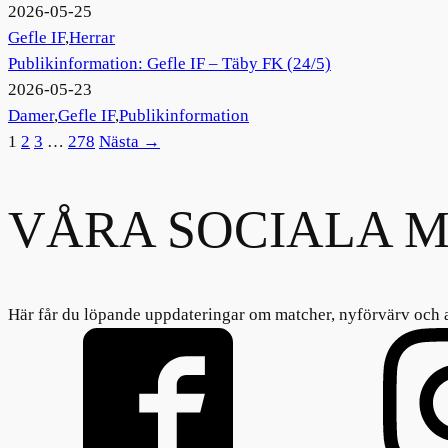
2026-05-25
Gefle IF
,
Herrar
Publikinformation: Gefle IF – Täby FK (24/5)
2026-05-23
Damer
,
Gefle IF
,
Publikinformation
1
2
3
…
278
Nästa →
VÅRA SOCIALA M
Här får du löpande uppdateringar om matcher, nyförvärv och 