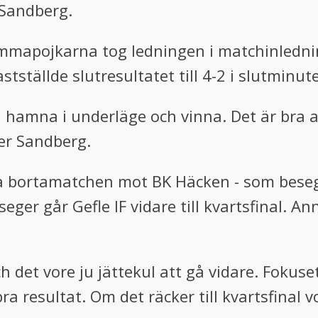
 Sandberg.
mmapojkarna tog ledningen i matchinledninge
stställde slutresultatet till 4-2 i slutminut
an hamna i underläge och vinna. Det är bra a
ger Sandberg.
 på bortamatchen mot BK Häcken - som bese
eger går Gefle IF vidare till kvartsfinal. A
och det vore ju jättekul att gå vidare. Fokus
a resultat. Om det räcker till kvartsfinal v