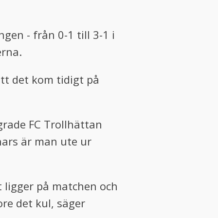
n - från 0-1 till 3-1 i
erna.
tt det kom tidigt på
grade FC Trollhättan
nnars är man ute ur
et ligger på matchen och
ore det kul, säger