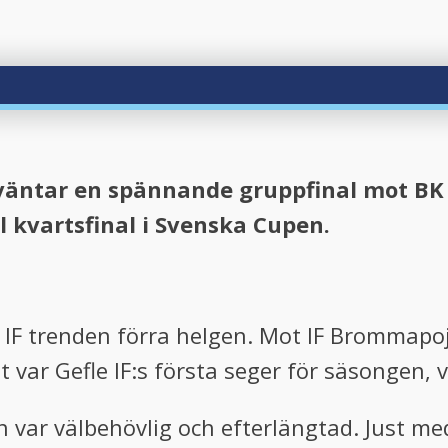
 väntar en spännande gruppfinal mot B
ill kvartsfinal i Svenska Cupen.
e IF trenden förra helgen. Mot IF Brommapo
 var Gefle IF:s första seger för säsongen, v
rn var välbehövlig och efterlängtad. Just 