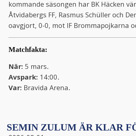
kommande säsongen har BK Häcken värvat
Åtvidabergs FF, Rasmus Schüller och De
oavgjort, 0-0, mot IF Brommapojkarna oc
Matchfakta:
När:
5 mars.
Avspark:
14:00.
Var:
Bravida Arena.
SEMIN ZULUM ÄR KLAR FÖ