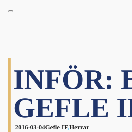
INFÖR: 
GEFLE I
2016-03-04
Gefle IF
,
Herrar