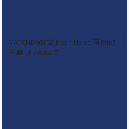
MATCHDAG! 🏆 Ettan Norra 🆚 Piteå
FF 🏟️ LF Arena ⏰