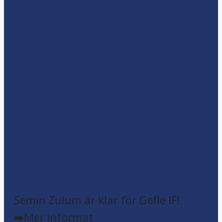
Semin Zulum är klar för Gefle IF!
➡️Mer informat