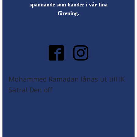
spännande som händer i vår fina
förening.
Mohammed Ramadan lånas ut till IK
Sätra! Den off