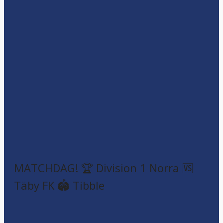
MATCHDAG! 🏆 Division 1 Norra 🆚
Täby FK 🏟️ Tibble