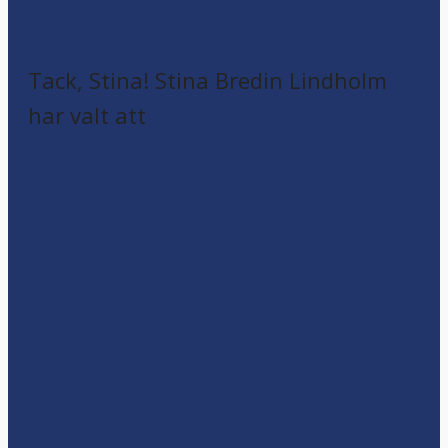
Tack, Stina! Stina Bredin Lindholm
har valt att