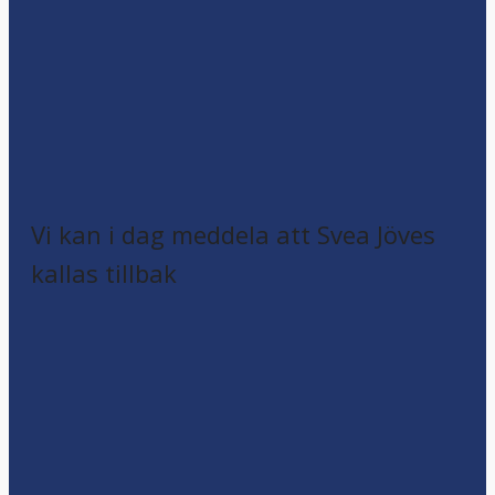
Vi kan i dag meddela att Svea Jöves
kallas tillbak