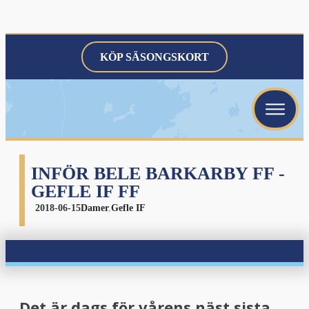
KÖP SÄSONGSKORT
menu
menu
menu
INFÖR BELE BARKARBY FF -
GEFLE IF FF
2018-06-15
Damer
,
Gefle IF
menu
Det är dags för vårens näst sista