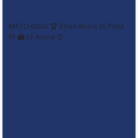
MATCHDAG! 🏆 Ettan Norra 🆚 Piteå
FF 🏟️ LF Arena ⏰