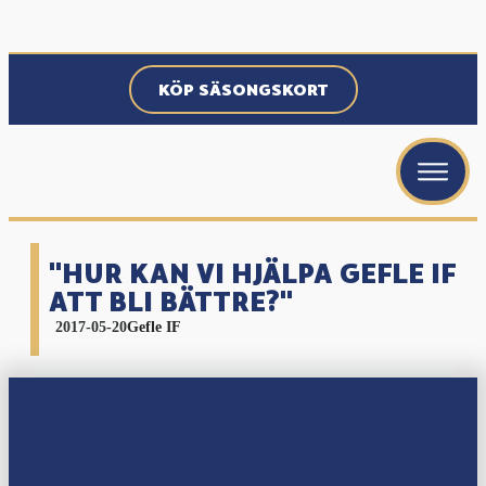
KÖP SÄSONGSKORT
menu
menu
menu
"HUR KAN VI HJÄLPA GEFLE IF
ATT BLI BÄTTRE?"
2017-05-20
Gefle IF
menu