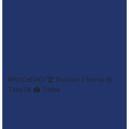
MATCHDAG! 🏆 Division 1 Norra 🆚
Täby FK 🏟️ Tibble