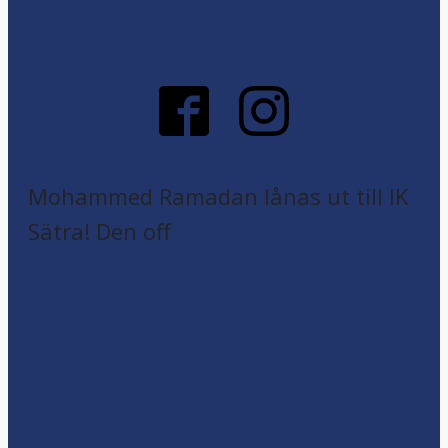
Mohammed Ramadan lånas ut till IK
Sätra! Den off