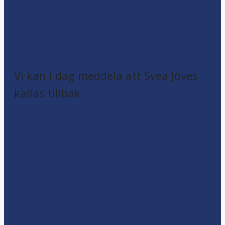
Vi kan i dag meddela att Svea Jöves
kallas tillbak