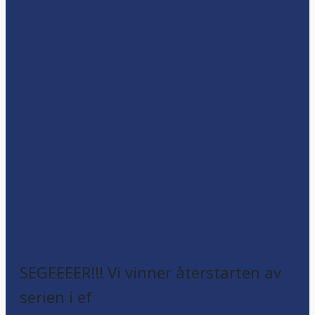
SEGEEEER!!! Vi vinner återstarten av
serien i ef