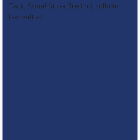
Tack, Stina! Stina Bredin Lindholm
har valt att