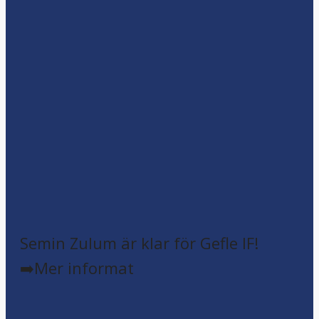
Semin Zulum är klar för Gefle IF!
➡️Mer informat